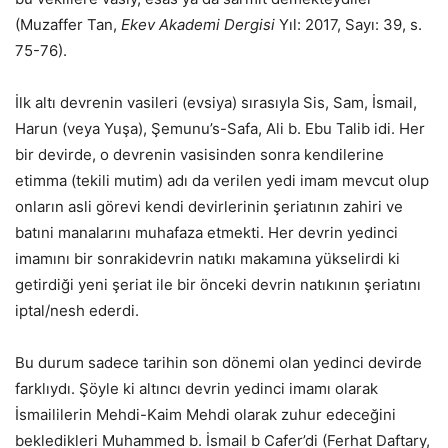
(Muzaffer Tan,
Ekev Akademi Dergisi
Yıl: 2017, Sayı: 39, s.
75-76).
İlk altı devrenin vasileri (evsiya) sırasıyla Sis, Sam, İsmail,
Harun (veya Yuşa), Şemunu’s-Safa, Ali b. Ebu Talib idi. Her
bir devirde, o devrenin vasisinden sonra kendilerine
etimma (tekili mutim) adı da verilen yedi imam mevcut olup
onların asli görevi kendi devirlerinin şeriatının zahiri ve
batıni manalarını muhafaza etmekti. Her devrin yedinci
imamını bir sonrakidevrin natıkı makamına yükselirdi ki
getirdiği yeni şeriat ile bir önceki devrin natıkının şeriatını
iptal/nesh ederdi.
Bu durum sadece tarihin son dönemi olan yedinci devirde
farklıydı. Şöyle ki altıncı devrin yedinci imamı olarak
İsmaililerin Mehdi-Kaim Mehdi olarak zuhur edeceğini
bekledikleri Muhammed b. İsmail b Cafer’di (Ferhat Daftary,