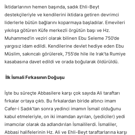
İktidarlarının hemen başında, sadık Ehli-Beyt
destekçileriyle ve kendilerini iktidara getiren devrimci
liderlerle bütün bağlarını koparmaya başladılar. Emevileri
yıkılışa götüren Küfe merkezli örgütün başı ve Hz.
Muhammed’in veziri olarak bilinen Ebu Seleme 750’de
yargısız idam edildi. Kendilerine devlet hediye eden Ebu
Müslim, sakıncalı görülerek, 755’de hile ile lrak’ta Rumiye
kasabasına davet edildi ve orada boğularak öldürüldü.
İlk İsmali Fırkasının Doğuşu
İşte bu süreçte Abbasilere karşı çok sayıda Ali taraftarı
fırkalar ortaya çıktı. Bu fırkalardan biride altıncı imam
Cafer-i Sadık’tan sonra yedinci imamın İsmail olduğunu
kabul etmeleriyle, on iki imamdan ayrılan, (yediciler) yedi
imamcılar olarak da adlandırılan İsmaililerdi. İsmaliler,
Abbasi halifelerinin Hz. Ali ve Ehli-Beyt taraftarlarına karşı