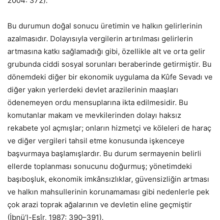
2004: 372).
Bu durumun doğal sonucu üretimin ve halkın gelirlerinin
azalmasıdır. Dolayısıyla vergilerin artırılması gelirlerin
artmasına katkı sağlamadığı gibi, özellikle alt ve orta gelir
grubunda ciddi sosyal sorunları beraberinde getirmiştir. Bu
dönemdeki diğer bir ekonomik uygulama da Kûfe Sevadı ve
diğer yakın yerlerdeki devlet arazilerinin maaşları
ödenemeyen ordu mensuplarına ikta edilmesidir. Bu
komutanlar makam ve mevkilerinden dolayı haksız
rekabete yol açmışlar; onların hizmetçi ve köleleri de haraç
ve diğer vergileri tahsil etme konusunda işkenceye
başvurmaya başlamışlardır. Bu durum sermayenin belirli
ellerde toplanması sonucunu doğurmuş; yönetimdeki
başıboşluk, ekonomik imkânsızlıklar, güvensizliğin artması
ve halkın mahsullerinin korunamaması gibi nedenlerle pek
çok arazi toprak ağalarının ve devletin eline geçmiştir
(İbnü’l-Esîr, 1987: 390–391).