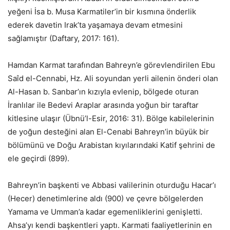
yeğeni İsa b. Musa Karmatiler’in bir kısmına önderlik
ederek davetin Irak’ta yaşamaya devam etmesini
sağlamıştır (Daftary, 2017: 161).
Hamdan Karmat tarafından Bahreyn’e görevlendirilen Ebu
Saîd el-Cennabi, Hz. Ali soyundan yerli ailenin önderi olan
Al-Hasan b. Sanbar’ın kızıyla evlenip, bölgede oturan
İranlılar ile Bedevi Araplar arasında yoğun bir taraftar
kitlesine ulaşır (Übnü’l-Esir, 2016: 31). Bölge kabilelerinin
de yoğun desteğini alan El-Cenabi Bahreyn’in büyük bir
bölümünü ve Doğu Arabistan kıyılarındaki Katif şehrini de
ele geçirdi (899).
Bahreyn’in başkenti ve Abbasi valilerinin oturduğu Hacar’ı
(Hecer) denetimlerine aldı (900) ve çevre bölgelerden
Yamama ve Umman’a kadar egemenliklerini genişletti.
Ahsa’yı kendi başkentleri yaptı. Karmati faaliyetlerinin en