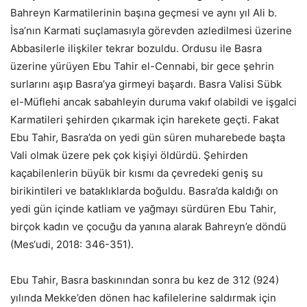
Bahreyn Karmatilerinin başına geçmesi ve aynı yıl Ali b.
İsa’nın Karmati suçlamasıyla görevden azledilmesi üzerine
Abbasilerle ilişkiler tekrar bozuldu. Ordusu ile Basra
üzerine yürüyen Ebu Tahir el-Cennabi, bir gece şehrin
surlarını aşıp Basra’ya girmeyi başardı. Basra Valisi Sübk
el-Müflehi ancak sabahleyin duruma vakıf olabildi ve işgalci
Karmatileri şehirden çıkarmak için harekete geçti. Fakat
Ebu Tahir, Basra’da on yedi gün süren muharebede başta
Vali olmak üzere pek çok kişiyi öldürdü. Şehirden
kaçabilenlerin büyük bir kısmı da çevredeki geniş su
birikintileri ve bataklıklarda boğuldu. Basra’da kaldığı on
yedi gün içinde katliam ve yağmayı sürdüren Ebu Tahir,
birçok kadın ve çocuğu da yanına alarak Bahreyn’e döndü
(Mes‘udi, 2018: 346-351).
Ebu Tahir, Basra baskınından sonra bu kez de 312 (924)
yılında Mekke’den dönen hac kafilelerine saldırmak için