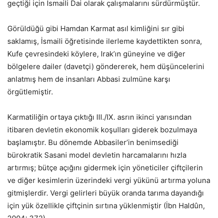
geçtiği için İsmaili Dai olarak çalışmalarını sürdürmüştür.
Görüldüğü gibi Hamdan Karmat asıl kimliğini sır gibi
saklamış, İsmaili öğretisinde ilerleme kaydettikten sonra,
Kufe çevresindeki köylere, Irak’ın güneyine ve diğer
bölgelere dailer (davetçi) göndererek, hem düşüncelerini
anlatmış hem de insanları Abbasi zulmüne karşı
örgütlemiştir.
Karmatiliğin ortaya çıktığı III./IX. asrın ikinci yarısından
itibaren devletin ekonomik koşulları giderek bozulmaya
başlamıştır. Bu dönemde Abbasiler’in benimsediği
bürokratik Sasani model devletin harcamalarını hızla
artırmış; bütçe açığını gidermek için yöneticiler çiftçilerin
ve diğer kesimlerin üzerindeki vergi yükünü artırma yoluna
gitmişlerdir. Vergi gelirleri büyük oranda tarıma dayandığı
için yük özellikle çiftçinin sırtına yüklenmiştir (İbn Haldûn,