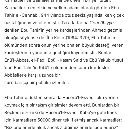
Karmatiler ve Bâtıniler tarihinde önemli bir yer tutan,
Karmatilerin en etkin ve yetkin adamı olarak görülen Ebü
Tahir el-Cennabi, 944 yılında otuz sekiz yaşında iken çiçek
hastalığından vefat etmiştir. Taraftarlarına
Cennâbiyye
denilen Ebu Tahir’in yerine kardeşlerinden Ahmed geçmiş
olduğu söylense de, İbn Kesir (1994: 320), Ebü Tahir’in
ölümünden sonra onun yerine ona en büyük desteği veren
kardeşlerinin yönetime geçtiğini kaydetmiştir. Bunlar:
Enü’l-Abbas, el-Fadl, Ebü’l-Kasım Said ve Ebü Yakub Yusuf
’dur. Ebü Tahir’in 944’te ölümünden sonra kardeşleri
Abbâsîler’e karşı uzunca bir
süre barışçı bir politika izlediler.
Ebu Tahir öldükten sonra da Hacerü’l-Esved’i alıp yerine
koymak için bir takım girişimler devam etti. Bunlardan biri
Beckem et-Türki de Hacerü’l-Esved’i Kâbe’ye getirtmek
için Karmatilere 50000 dinar teklif etmiş ancak Karmatiler:
“Biz onu emirle aldık ancak aldığımız emirle iade ederiz”