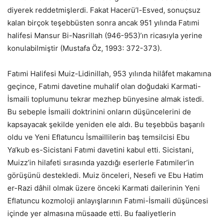
diyerek reddetmişlerdi. Fakat Hacerü’l-Esved, sonuçsuz
kalan birçok teşebbüsten sonra ancak 951 yılında Fatımi
halifesi Mansur Bi-Nasrillah (946-953)’ın ricasıyla yerine
konulabilmiştir (Mustafa Öz, 1993: 372-373).
Fatımi Halifesi Muiz-Lidinillah, 953 yılında hilâfet makamına
geçince, Fatımi davetine muhalif olan doğudaki Karmati-
İsmaili toplumunu tekrar mezhep bünyesine almak istedi.
Bu sebeple İsmaili doktrinini onların düşüncelerini de
kapsayacak şekilde yeniden ele aldı. Bu teşebbüs başarılı
oldu ve Yeni Eflatuncu İsmaillilerin baş temsilcisi Ebu
Ya‘kub es-Sicistani Fatımi davetini kabul etti. Sicistani,
Muizz’in hilafeti sırasında yazdığı eserlerle Fatımiler’in
görüşünü destekledi. Muiz önceleri, Nesefi ve Ebu Hatim
er-Razi dâhil olmak üzere önceki Karmati dailerinin Yeni
Eflatuncu kozmoloji anlayışlarının Fatımi-İsmaili düşüncesi
içinde yer almasına müsaade etti. Bu faaliyetlerin