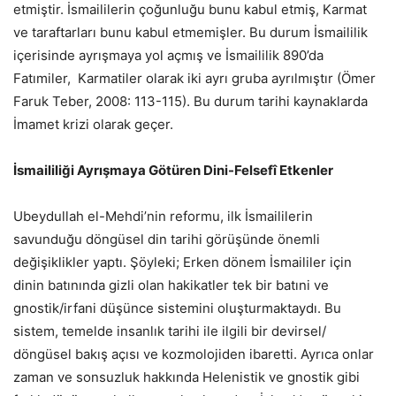
etmiştir. İsmaililerin çoğunluğu bunu kabul etmiş, Karmat
ve taraftarları bunu kabul etmemişler. Bu durum İsmaililik
içerisinde ayrışmaya yol açmış ve İsmaililik 890’da
Fatımiler, Karmatiler olarak iki ayrı gruba ayrılmıştır (Ömer
Faruk Teber, 2008: 113-115). Bu durum tarihi kaynaklarda
İmamet krizi olarak geçer.
İsmaililiği Ayrışmaya Götüren Dini-Felsefî Etkenler
Ubeydullah el-Mehdi’nin reformu, ilk İsmaililerin
savunduğu döngüsel din tarihi görüşünde önemli
değişiklikler yaptı. Şöyleki; Erken dönem İsmaililer için
dinin batınında gizli olan hakikatler tek bir batıni ve
gnostik/irfani düşünce sistemini oluşturmaktaydı. Bu
sistem, temelde insanlık tarihi ile ilgili bir devirsel/
döngüsel bakış açısı ve kozmolojiden ibaretti. Ayrıca onlar
zaman ve sonsuzluk hakkında Helenistik ve gnostik gibi