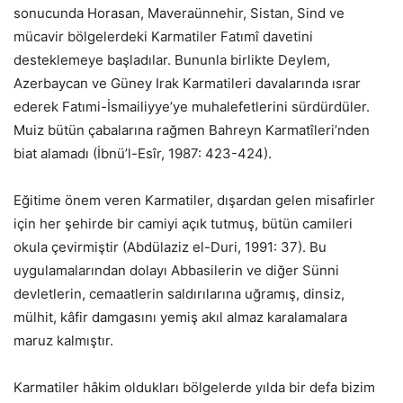
sonucunda Horasan, Maveraünnehir, Sistan, Sind ve
mücavir bölgelerdeki Karmatiler Fatımî davetini
desteklemeye başladılar. Bununla birlikte Deylem,
Azerbaycan ve Güney Irak Karmatileri davalarında ısrar
ederek Fatımi-İsmailiyye’ye muhalefetlerini sürdürdüler.
Muiz bütün çabalarına rağmen Bahreyn Karmatîleri’nden
biat alamadı (İbnü’l-Esîr, 1987: 423-424).
Eğitime önem veren Karmatiler, dışardan gelen misafirler
için her şehirde bir camiyi açık tutmuş, bütün camileri
okula çevirmiştir (Abdülaziz el-Duri, 1991: 37). Bu
uygulamalarından dolayı Abbasilerin ve diğer Sünni
devletlerin, cemaatlerin saldırılarına uğramış, dinsiz,
mülhit, kâfir damgasını yemiş akıl almaz karalamalara
maruz kalmıştır.
Karmatiler hâkim oldukları bölgelerde yılda bir defa bizim