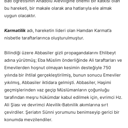
Batı öğretisinin Anadolu Aleviliğine önemli bir katkısı olan
bu hareketi, bir makale olarak ana hatlarıyla ele almak
uygun olacaktır.
Karmatilik
adı, hareketin lideri olan Hamdan Karmat’a
nisbetle taraftarlarınca oluşturulmuştur.
Bilindiği üzere Abbasiler gizli propagandalarını Ehlibeyt
adına yürütmüş; Eba Müslim önderliğinde Ali taraftarları ve
Emevilerden hoşnut olmayan kesimin desteğiyle 750
yılında bir ihtilal gerçekleştirilmiş, bunun sonucu Emeviler
yıkılmış, Abbasiler iktidara gelmişti. Abbasiler, Haşimi
geçmişlerinden vaz geçip Müslümanların çoğunluğu
tarafından meşru hükümdar kabul edilmek için, evrimci Hz.
Ali Şiası ve devrimci Alevilik-Batınilik akımlarına sırt
çevirdiler. Şeriatın Sünni yorumunu benimseyip gerici bir
konumda mevzilendiler.