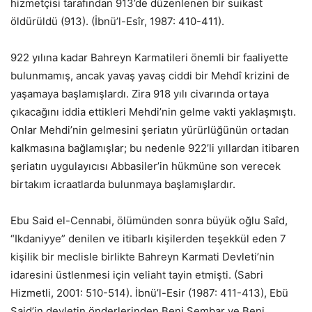
hizmetçisi tarafından 913’de düzenlenen bir suikast
öldürüldü (913). (İbnü’l-Esîr, 1987: 410-411).
922 yılına kadar Bahreyn Karmatileri önemli bir faaliyette
bulunmamış, ancak yavaş yavaş ciddi bir Mehdî krizini de
yaşamaya başlamışlardı. Zira 918 yılı civarında ortaya
çıkacağını iddia ettikleri Mehdi’nin gelme vakti yaklaşmıştı.
Onlar Mehdi’nin gelmesini şeriatın yürürlüğünün ortadan
kalkmasına bağlamışlar; bu nedenle 922’li yıllardan itibaren
şeriatın uygulayıcısı Abbasiler’in hükmüne son verecek
birtakım icraatlarda bulunmaya başlamışlardır.
Ebu Said el-Cennabi, ölümünden sonra büyük oğlu Saîd,
“Ikdaniyye” denilen ve itibarlı kişilerden teşekkül eden 7
kişilik bir meclisle birlikte Bahreyn Karmati Devleti’nin
idaresini üstlenmesi için veliaht tayin etmişti. (Sabri
Hizmetli, 2001: 510-514). İbnü’l-Esir (1987: 411-413), Ebü
Said’in devletin önderlerinden Beni Sembar ve Beni