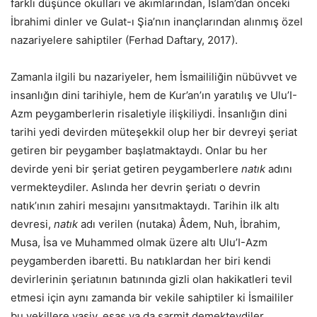
farklı düşünce okulları ve akımlarından, İslam’dan önceki
İbrahimi dinler ve Gulat-ı Şia’nın inançlarından alınmış özel
nazariyelere sahiptiler (Ferhad Daftary, 2017).
Zamanla ilgili bu nazariyeler, hem İsmaililiğin nübüvvet ve
insanlığın dini tarihiyle, hem de Kur’an’ın yaratılış ve Ulu’I-
Azm peygamberlerin risaletiyle ilişkiliydi. İnsanlığın dini
tarihi yedi devirden müteşekkil olup her bir devreyi şeriat
getiren bir peygamber başlatmaktaydı. Onlar bu her
devirde yeni bir şeriat getiren peygamberlere
natık
adını
vermekteydiler. Aslında her devrin şeriatı o devrin
natık’ının zahiri mesajını yansıtmaktaydı. Tarihin ilk altı
devresi,
natık
adı verilen (nutaka) Âdem, Nuh, İbrahim,
Musa, İsa ve Muhammed olmak üzere altı Ulu’I-Azm
peygamberden ibaretti. Bu natıklardan her biri kendi
devirlerinin şeriatının batınında gizli olan hakikatleri tevil
etmesi için aynı zamanda bir vekile sahiptiler ki İsmaililer
bu vekillere vasiy, esas ya da sarmit demekteydiler