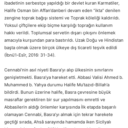
ibadetinin serbestçe yapıldığı bir devlet kuran Karmatiler,
Halife Osman bin Affan’danberi devam eden “ikta” denilen
zengine toprak bağışı sistemi ve Toprak köleliği kaldırıldı.
Yoksul çiftçilere ekip biçme karşılığı toprağın kullanım
hakkı verildi. Toplumsal servetin dışarı çıkışını önlemek
amacıyla kurşundan para bastırıldı. Uzak Doğu ve Hindistan
başta olmak üzere birçok ülkeye dış ticareti teşvik edildi
(İbnü’l-Esîr, 2016: 31-34).
Cennabi’nin asıl niyeti Basra’yı alıp ülkesinin sınırlarını
genişletmekti. Basra’ya hareket etti. Abbasi Valisi Ahmed b.
Muhammed b. Yahya durumu Halife Mu‘tazıd-Billah’a
bildirdi. Bunun üzerine halife, Basra çevresine büyük
masraflar gerektiren bir sur yapılmasını emretti ve
Abbasilerin aldığı önlemler karşısında İlk etapda başarılı
olamayan Cennabi, Basra’yı almak için tekrar harekete
geçtiği sırada, Ahsâ sarayında hamamda iken Sicilyalı