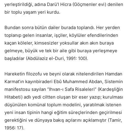
yerleştirildiği, adına Darü’l Hicra (Göçmenler evi) denilen
bir toplu yaşam yeri kurdu.
Bundan sonra bütün dailer burada toplandı. Her yerden
toplanıp gelen insanlar, işçiler, köylüler efendilerinden
kaçan köleler, kimsesizler yoksullar akın akın buraya
gelmeye, büyük ve tek bir aile gibi buraya yerleşmeye
başladılar (Abdülaziz el-Duri, 1991: 100).
Hareketin filozofu ve beyni olarak nitelendirilen Hamdan
Karmat’ın kayınbiraderi Ebû Muhammed Abdan, Sistemin
manifestosu sayılan “Ihvan-ı Safa Risaleleri” (Kardeşliğin
Hitabeti) adlı yedi ciltten oluşan bir eser yazıp; kurulması
düşünülen komünal toplum modelini, yaratılmak istenen
yeni insan tipinin hangi eğitim süreçlerinden geçirilmesi
gerektiğini ve dünyaya bakış açılarını açıklamıştır (Tamir,
1956: 17).