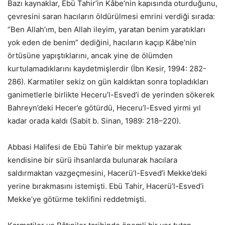
Bazı kaynaklar, Ebü Tahir’in Kâbe’nin kapısında oturduğunu,
çevresini saran hacıların öldürülmesi emrini verdiği sırada:
“Ben Allah’ım, ben Allah ileyim, yaratan benim yaratıkları
yok eden de benim” dediğini, hacıların kaçıp Kâbe’nin
örtüsüne yapıştıklarını, ancak yine de ölümden
kurtulamadıklarını kaydetmişlerdir (İbn Kesir, 1994: 282-
286). Karmatiler sekiz on gün kaldıktan sonra topladıkları
ganimetlerle birlikte Heceru’l-Esved’i de yerinden sökerek
Bahreyn’deki Hecer’e götürdü, Heceru’l-Esved yirmi yıl
kadar orada kaldı (Sabit b. Sinan, 1989: 218–220).
Abbasi Halifesi de Ebü Tahir’e bir mektup yazarak
kendisine bir sürü ihsanlarda bulunarak hacılara
saldırmaktan vazgeçmesini, Hacerü’l-Esved’i Mekke’deki
yerine bırakmasını istemişti. Ebü Tahir, Hacerü’l-Esved’i
Mekke’ye götürme teklifini reddetmişti.