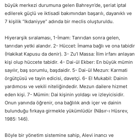
büyük merkezi durumuna gelen Bahreyn’de, şeriat iptal
edilerek güçlü ve iktisadi bakımından başarılı, dayanıklı ve
7 kişilik “Ikdaniyye” adında bir meclis oluşturuldu.
Hiyerarşik sıralaması, 1-İmam: Tanrıdan sonra gelen,
tanrıdan yetki alandır. 2- Hüccet: İmama bağlı ve ona tabidir
(Hakikat Kapusu da denir). 3- Zu’l Massa: İlim irfanı anlayan
kişi olup hüccete tabidir. 4- Dai-ül Ekber: En büyük mümin
sayılır, baş sorumlu, başdaidir. 5- Dai-ül Mezun: Karmati
örgütçüsü ve tayin edicisi, davetçi. 6- El Mukabil: Dainin
yardımcısı ve vekili niteliğindedir. Mezun dailere hizmet
eden kişi. 7- Mümin: Dai kişinin yoldaşı ve izleyicisidir.
Onun yanında öğrenir, ona bağlılık andı içer ve dainin
bulunduğu fırkaya girmekle yükümlüdür (Nâsır-ı Hüsrev,
1985: 146).
Böyle bir yönetim sistemine sahip, Alevi inancı ve