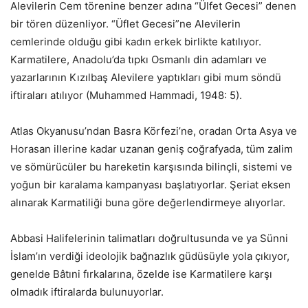
Alevilerin Cem törenine benzer adına “Ülfet Gecesi” denen
bir tören düzenliyor. “Üflet Gecesi”ne Alevilerin
cemlerinde olduğu gibi kadın erkek birlikte katılıyor.
Karmatilere, Anadolu’da tıpkı Osmanlı din adamları ve
yazarlarının Kızılbaş Alevilere yaptıkları gibi mum söndü
iftiraları atılıyor (Muhammed Hammadi, 1948: 5).
Atlas Okyanusu’ndan Basra Körfezi’ne, oradan Orta Asya ve
Horasan illerine kadar uzanan geniş coğrafyada, tüm zalim
ve sömürücüler bu hareketin karşısında bilinçli, sistemi ve
yoğun bir karalama kampanyası başlatıyorlar. Şeriat eksen
alınarak Karmatiliği buna göre değerlendirmeye alıyorlar.
Abbasi Halifelerinin talimatları doğrultusunda ve ya Sünni
İslam’ın verdiği ideolojik bağnazlık güdüsüyle yola çıkıyor,
genelde Bâtıni fırkalarına, özelde ise Karmatilere karşı
olmadık iftiralarda bulunuyorlar.