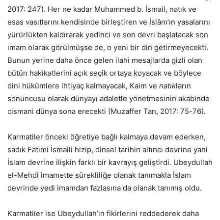
2017: 247). Her ne kadar Muhammed b. İsmail, natık ve
esas vasıtlarını kendisinde birleştiren ve İslâm’ın yasalarını
yürürlükten kaldırarak yedinci ve son devri başIatacak son
imam olarak görülmüşse de, o yeni bir din getirmeyecekti.
Bunun yerine daha önce gelen ilahi mesajlarda gizli olan
bütün hakikatlerini açık seçik ortaya koyacak ve böylece
dini hükümlere ihtiyaç kalmayacak, Kaim ve
natık
ların
sonuncusu olarak dünyayı adaletle yönetmesinin akabinde
cismani dünya sona erecekti (Muzaffer Tan, 2017: 75-76).
Karmatiler önceki öğretiye bağlı kalmaya devam ederken,
sadık Fatımi İsmaili hizip, dinsel tarihin altıncı devrine yani
İslam devrine ilişkin farklı bir kavrayış geliştirdi. Ubeydullah
el-Mehdi imamette sürekliliğe olanak tanımakla İslam
devrinde yedi imamdan fazlasına da olanak tanımış oldu.
Karmatiler ise Ubeydullah’ın fikirlerini reddederek daha