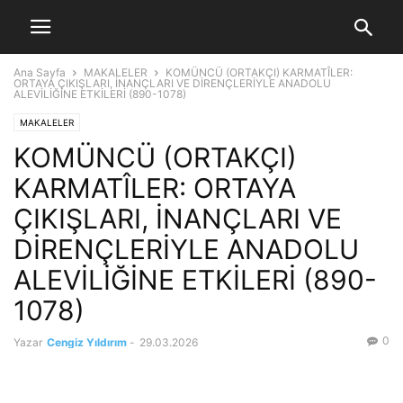
Ana Sayfa
MAKALELER
KOMÜNCÜ (ORTAKÇI) KARMATÎLER:
ORTAYA ÇIKIŞLARI, İNANÇLARI VE DİRENÇLERİYLE ANADOLU
ALEVİLİĞİNE ETKİLERİ (890-1078)
MAKALELER
KOMÜNCÜ (ORTAKÇI)
KARMATÎLER: ORTAYA
ÇIKIŞLARI, İNANÇLARI VE
DİRENÇLERİYLE ANADOLU
ALEVİLİĞİNE ETKİLERİ (890-
1078)
0
Yazar
Cengiz Yıldırım
-
29.03.2026