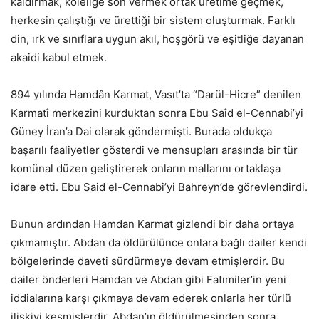
kaldırmak, köleliğe son vermek ortak üretime geçmek,
herkesin çalıştığı ve ürettiği bir sistem oluşturmak. Farklı
din, ırk ve sınıflara uygun akıl, hoşgörü ve eşitliğe dayanan
akaidi kabul etmek.
894 yılında Hamdân Karmat, Vasıt’ta “Darül-Hicre” denilen
Karmatî merkezini kurduktan sonra Ebu Saîd el-Cennabi’yi
Güney İran’a Dai olarak göndermişti. Burada oldukça
başarılı faaliyetler gösterdi ve mensupları arasında bir tür
komünal düzen geliştirerek onların mallarını ortaklaşa
idare etti. Ebu Said el-Cennabi’yi Bahreyn’de görevlendirdi.
Bunun ardından Hamdan Karmat gizlendi bir daha ortaya
çıkmamıştır. Abdan da öldürülünce onlara bağlı dailer kendi
bölgelerinde daveti sürdürmeye devam etmişlerdir. Bu
dailer önderleri Hamdan ve Abdan gibi Fatımiler’in yeni
iddialarına karşı çıkmaya devam ederek onlarla her türlü
ilişkiyi kesmişlerdir. Abdan’ın öldürülmesinden sonra