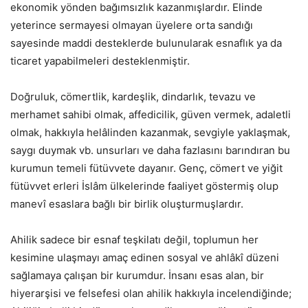
ekonomik yönden bağımsızlık kazanmışlardır. Elinde
yeterince sermayesi olmayan üyelere orta sandığı
sayesinde maddi desteklerde bulunularak esnaflık ya da
ticaret yapabilmeleri desteklenmiştir.
Doğruluk, cömertlik, kardeşlik, dindarlık, tevazu ve
merhamet sahibi olmak, affedicilik, güven vermek, adaletli
olmak, hakkıyla helâlinden kazanmak, sevgiyle yaklaşmak,
saygı duymak vb. unsurları ve daha fazlasını barındıran bu
kurumun temeli fütüvvete dayanır. Genç, cömert ve yiğit
fütüvvet erleri İslâm ülkelerinde faaliyet göstermiş olup
manevî esaslara bağlı bir birlik oluşturmuşlardır.
Ahilik sadece bir esnaf teşkilatı değil, toplumun her
kesimine ulaşmayı amaç edinen sosyal ve ahlâkî düzeni
sağlamaya çalışan bir kurumdur. İnsanı esas alan, bir
hiyerarşisi ve felsefesi olan ahilik hakkıyla incelendiğinde;