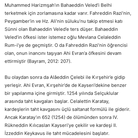
Muhammed Harizmşah’ın Bahaeddin Veled’i Belhi
terketmek için zorlamasına kadar varır. Fahreddin Razi’nin,
Peygamber’in ve Hz. Ali’nin süluku’nu takip etmesi katı
Sünni olan Bahaeddin Veled’e ters düşer. Bahaeddin
Veled’in öfkesi ister istemez oğlu Mevlana Celaleddin
Rum-i’ye de geçmiştir. O da Fahreddin Razi’nin öğrencisi
olan, onun inancını taşıyan Ahi Evran’a öfkesini devam
ettirmiştir (Bayram, 2012: 207).
Bu olaydan sonra da Alâeddin Çelebi ile Kırşehir’e gidip
yerleşir. Ahi Evran, Kırşehir’de de Kayseri’dekine benzer
bir yapılanma içine girmiştir. 1254 yılında Selçuklular
arasında taht kavgaları başlar. Celalettin Karatay,
kardeşlerin taht kavgasını üçlü saltanat formülü ile giderir.
Ancak Karatay’ın 652 (1254) de ölümünden sonra IV.
Rükneddin Kılıcaslan Kayseri’ye çekilir ve kardeşi II.
İzzeddin Keykavus ile taht mücadelesini başlatır.