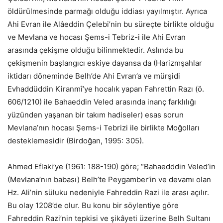
öldürülmesinde parmağı olduğu iddiası yayılmıştır. Ayrıca
Ahi Evran ile Alâeddin Çelebi’nin bu süreçte birlikte olduğu
ve Mevlana ve hocası Şems-i Tebriz-i ile Ahi Evran
arasında çekişme olduğu bilinmektedir. Aslında bu
çekişmenin başlangıcı eskiye dayansa da (Harizmşahlar
iktidarı döneminde Belh’de Ahi Evran’a ve mürşidi
Evhaddüddin Kiranmî’ye hocalık yapan Fahrettin Razı (ö.
606/1210) ile Bahaeddin Veled arasında inanç farklılığı
yüzünden yaşanan bir takım hadiseler) esas sorun
Mevlana’nın hocası Şems-i Tebrizi ile birlikte Moğolları
desteklemesidir (Birdoğan, 1995: 305).
Ahmed Eflaki’ye (1961: 188-190) göre; “Bahaedddin Veled’in
(Mevlana’nın babası) Belh’te Peygamber’in ve devamı olan
Hz. Ali’nin süluku nedeniyle Fahreddin Razi ile arası açılır.
Bu olay 1208’de olur. Bu konu bir söylentiye göre
Fahreddin Razi’nin tepkisi ve şikâyeti üzerine Belh Sultanı