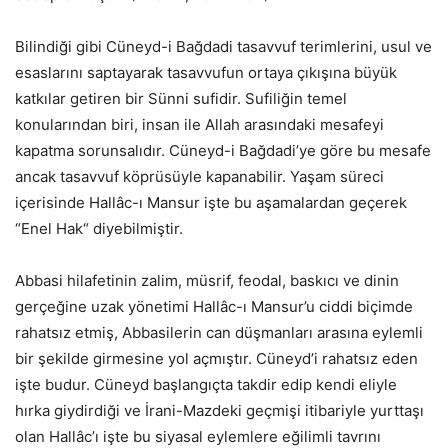
Bilindiği gibi Cüneyd-i Bağdadi tasavvuf terimlerini, usul ve
esaslarını saptayarak tasavvufun ortaya çıkışına büyük
katkılar getiren bir Sünni sufidir. Sufiliğin temel
konularından biri, insan ile Allah arasındaki mesafeyi
kapatma sorunsalıdır. Cüneyd-i Bağdadi’ye göre bu mesafe
ancak tasavvuf köprüsüyle kapanabilir. Yaşam süreci
içerisinde Hallâc-ı Mansur işte bu aşamalardan geçerek
“Enel Hak“ diyebilmiştir.
Abbasi hilafetinin zalim, müsrif, feodal, baskıcı ve dinin
gerçeğine uzak yönetimi Hallâc-ı Mansur’u ciddi biçimde
rahatsız etmiş, Abbasilerin can düşmanları arasına eylemli
bir şekilde girmesine yol açmıştır. Cüneyd’i rahatsız eden
işte budur. Cüneyd başlangıçta takdir edip kendi eliyle
hırka giydirdiği ve İrani-Mazdeki geçmişi itibariyle yurttaşı
olan Hallâc’ı işte bu siyasal eylemlere eğilimli tavrını