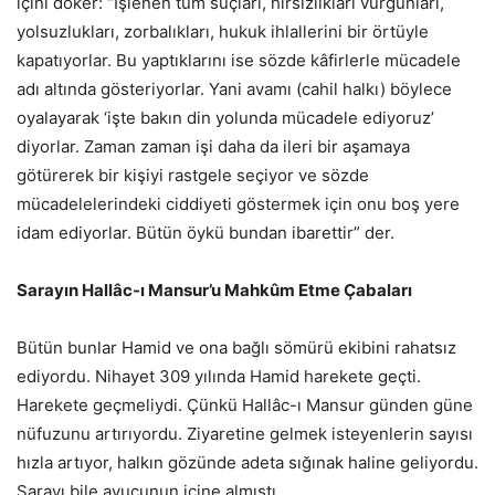
içini döker: “İşlenen tüm suçları, hırsızlıkları vurgunları,
yolsuzlukları, zorbalıkları, hukuk ihlallerini bir örtüyle
kapatıyorlar. Bu yaptıklarını ise sözde kâfirlerle mücadele
adı altında gösteriyorlar. Yani avamı (cahil halkı) böylece
oyalayarak ‘işte bakın din yolunda mücadele ediyoruz’
diyorlar. Zaman zaman işi daha da ileri bir aşamaya
götürerek bir kişiyi rastgele seçiyor ve sözde
mücadelelerindeki ciddiyeti göstermek için onu boş yere
idam ediyorlar. Bütün öykü bundan ibarettir” der.
Sarayın Hallâc-ı Mansur’u Mahkûm Etme Çabaları
Bütün bunlar Hamid ve ona bağlı sömürü ekibini rahatsız
ediyordu. Nihayet 309 yılında Hamid harekete geçti.
Harekete geçmeliydi. Çünkü Hallâc-ı Mansur günden güne
nüfuzunu artırıyordu. Ziyaretine gelmek isteyenlerin sayısı
hızla artıyor, halkın gözünde adeta sığınak haline geliyordu.
Sarayı bile avucunun içine almıştı.