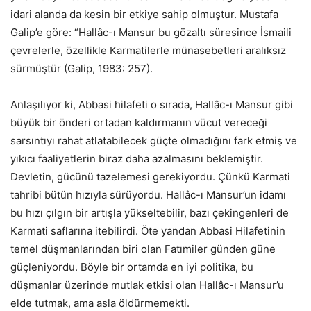
idari alanda da kesin bir etkiye sahip olmuştur. Mustafa
Galip’e göre: “Hallâc-ı Mansur bu gözaltı süresince İsmaili
çevrelerle, özellikle Karmatilerle münasebetleri aralıksız
sürmüştür (Galip, 1983: 257).
Anlaşılıyor ki, Abbasi hilafeti o sırada, Hallâc-ı Mansur gibi
büyük bir önderi ortadan kaldırmanın vücut vereceği
sarsıntıyı rahat atlatabilecek güçte olmadığını fark etmiş ve
yıkıcı faaliyetlerin biraz daha azalmasını beklemiştir.
Devletin, gücünü tazelemesi gerekiyordu. Çünkü Karmati
tahribi bütün hızıyla sürüyordu. Hallâc-ı Mansur’un idamı
bu hızı çılgın bir artışla yükseltebilir, bazı çekingenleri de
Karmati saflarına itebilirdi. Öte yandan Abbasi Hilafetinin
temel düşmanlarından biri olan Fatımiler günden güne
güçleniyordu. Böyle bir ortamda en iyi politika, bu
düşmanlar üzerinde mutlak etkisi olan Hallâc-ı Mansur’u
elde tutmak, ama asla öldürmemekti.