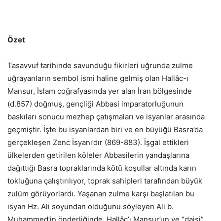
Özet
Tasavvuf tarihinde savunduğu fikirleri uğrunda zulme
uğrayanların sembol ismi haline gelmiş olan Hallâc-ı
Mansur, İslam coğrafyasında yer alan İran bölgesinde
(d.857) doğmuş, gençliği Abbasi imparatorluğunun
baskıları sonucu mezhep çatışmaları ve isyanlar arasında
geçmiştir. İşte bu isyanlardan biri ve en büyüğü Basra’da
gerçekleşen Zenc İsyanı’dır (869-883). İşgal ettikleri
ülkelerden getirilen köleler Abbasilerin yandaşlarına
dağıttığı Basra topraklarında kötü koşullar altında karın
tokluğuna çalıştırılıyor, toprak sahipleri tarafından büyük
zulüm görüyorlardı. Yaşanan zulme karşı başlatılan bu
isyan Hz. Ali soyundan olduğunu söyleyen Ali b.
Muhammed’in önderliğinde, Hallâc’ı Mansur’un ve “daisi”