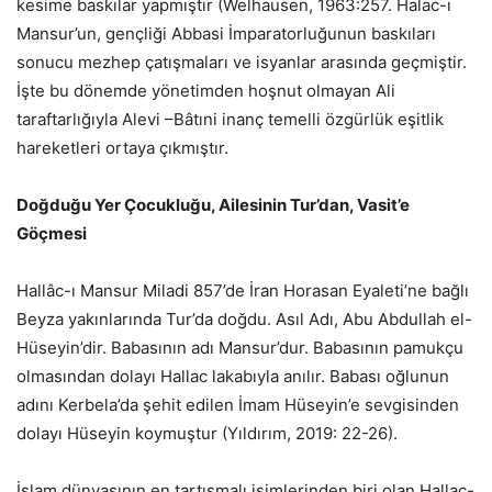
kesime baskılar yapmıştır (Welhausen, 1963:257. Halac-ı
Mansur’un, gençliği Abbasi İmparatorluğunun baskıları
sonucu mezhep çatışmaları ve isyanlar arasında geçmiştir.
İşte bu dönemde yönetimden hoşnut olmayan Ali
taraftarlığıyla Alevi –Bâtıni inanç temelli özgürlük eşitlik
hareketleri ortaya çıkmıştır.
Doğduğu Yer Çocukluğu, Ailesinin Tur’dan, Vasit’e
Göçmesi
Hallâc-ı Mansur Miladi 857’de İran Horasan Eyaleti’ne bağlı
Beyza yakınlarında Tur’da doğdu. Asıl Adı, Abu Abdullah el-
Hüseyin’dir. Babasının adı Mansur’dur. Babasının pamukçu
olmasından dolayı Hallac lakabıyla anılır. Babası oğlunun
adını Kerbela’da şehit edilen İmam Hüseyin’e sevgisinden
dolayı Hüseyin koymuştur (Yıldırım, 2019: 22-26).
İslam dünyasının en tartışmalı isimlerinden biri olan Hallac-