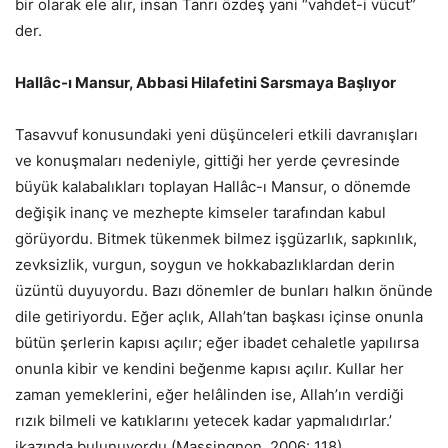
bir olarak ele alır, insan Tanrı özdeş yani “vahdet-i vücut”
der.
Hallâc-ı Mansur, Abbasi Hilafetini Sarsmaya Başlıyor
Tasavvuf konusundaki yeni düşünceleri etkili davranışları
ve konuşmaları nedeniyle, gittiği her yerde çevresinde
büyük kalabalıkları toplayan Hallâc-ı Mansur, o dönemde
değişik inanç ve mezhepte kimseler tarafından kabul
görüyordu. Bitmek tükenmek bilmez işgüzarlık, sapkınlık,
zevksizlik, vurgun, soygun ve hokkabazlıklardan derin
üzüntü duyuyordu. Bazı dönemler de bunları halkın önünde
dile getiriyordu. Eğer açlık, Allah’tan başkası içinse onunla
bütün şerlerin kapısı açılır; eğer ibadet cehaletle yapılırsa
onunla kibir ve kendini beğenme kapısı açılır. Kullar her
zaman yemeklerini, eğer helâlinden ise, Allah’ın verdiği
rızık bilmeli ve katıklarını yetecek kadar yapmalıdırlar.’
ikazında bulunuyordu (Massingnon, 2006: 118).