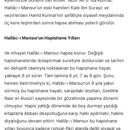
eylemsizlik dönemi ilan ettiler. Vezir Ali b. İsa Kunnai,
Hallâc-ı Mansur’un eski hamileri Kadı İbn Surayc ve
vezirlerden Hamd Kunnai’nin şefâtiyle siyaset meydanında
üç kere teşhirden sonra hapse atılması yeterli görülür.
Hallâc-ı Mansur’un Hapishane Yılları
Ve nihayet Hallâc-ı Mansur hapse konur. Değişik
hapishanelerde dolaştırmak suretiyle doldurulan ve tarihin
en dehşetli idamıyla noktalanan bu hapishane hayatı
yaklaşık 9 yıl sürer. Tam tamına 8 yıl, 7 ay 8 gün. Şunu
hemen belirtmeliyiz ki, Hallâc-ı Mansur’un 9 yıla yakın
sürmüş bu hapishane hayatı, saraydaki dostları, özellkle
Nasr el-Kusüri sayesinde bir gözaltında yaşama dönemi
olmuştur. Hapis yattığı dönemde de boş durmaz yazdığı
kitaplarla Abbasi despotluğuna karşı halkı aydınlatır, halkla
diyaloğunu devam ettirir. Hallâc-ı Mansur bu hapishane
yılları boyunca sadece ruhsal-fikri alanda değil siyasal ve