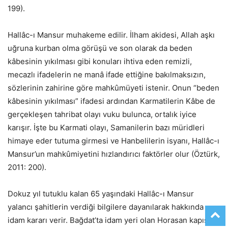
199).
Hallâc-ı Mansur muhakeme edilir. İlham akidesi, Allah aşkı
uğruna kurban olma görüşü ve son olarak da beden
kâbesinin yıkılması gibi konuları ihtiva eden remizli,
mecazlı ifadelerin ne manâ ifade ettiğine bakılmaksızın,
sözlerinin zahirine göre mahkûmüyeti istenir. Onun “beden
kâbesinin yıkılması” ifadesi ardından Karmatilerin Kâbe de
gerçekleşen tahribat olayı vuku bulunca, ortalık iyice
karışır. İşte bu Karmati olayı, Samanilerin bazı müridleri
himaye eder tutuma girmesi ve Hanbelilerin isyanı, Hallâc-ı
Mansur’un mahkûmiyetini hızlandırıcı faktörler olur (Öztürk,
2011: 200).
Dokuz yıl tutuklu kalan 65 yaşındaki Hallâc-ı Mansur
yalancı şahitlerin verdiği bilgilere dayanılarak hakkında
idam kararı verir. Bağdat’ta idam yeri olan Horasan kapısına