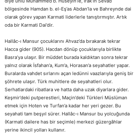
diye ünlü Muhammed b. Hüseyin’le, Irak’ın Sevad
bölgesinde Hamdan b. el-Eş’as Abdan’la ve Bahreynde dai
olarak görev yapan Karmati liderlerle tanıştırmıştır. Artık
oda bir Karmati Dai’dir.
Hallâc-ı Mansur çocuklarını Ahvaz’da bırakarak tekrar
Hacca gider (905). Hacdan dönüp çocuklarıyla birlikte
Basra’ya ulaşır. Bir müddet burada kaldıktan sonra tekrar
yalnız olarak İsfahan’a, Kum’a, Horasan’a seyahatler yapar.
Buralarda vahdet sırlarını açan ledünni vaazlarıyla geniş bir
şöhrete ulaşır. Türk muhitlere de seyahatleri olur.
Serhatlardaki ribatlara ve hatta daha uzak diyarlara gider.
Keşmir’deki putperestleri, Maçin’deki Türkleri Müslüman
etmek için Hoten ve Turfan’a kadar her yeri gezer. Bu
seyahati tam beşyıl sürer. Hallâc-ı Mansur bu yolcuğunda
(Karmati dailere has bir seçimle) merkezi güzergâhlar
yerine ikincil yolları kullanır.