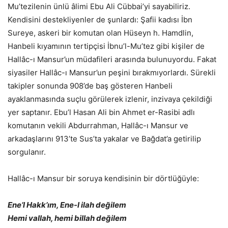
Mu’tezilenin ünlü âlimi Ebu Ali Cübbai’yi sayabiliriz.
Kendisini destekliyenler de şunlardı: Şafii kadısı İbn
Sureye, askeri bir komutan olan Hüseyn h. Hamdlin,
Hanbeli kıyamının tertipçisi İbnu’l-Mu’tez gibi kişiler de
Hallâc-ı Mansur’un müdafileri arasında bulunuyordu. Fakat
siyasiler Hallâc-ı Mansur’un peşini bırakmıyorlardı. Sürekli
takipler sonunda 908’de baş gösteren Hanbeli
ayaklanmasında suçlu görülerek izlenir, inzivaya çekildiği
yer saptanır. Ebu’l Hasan Ali bin Ahmet er-Rasibi adlı
komutanın vekili Abdurrahman, Hallâc-ı Mansur ve
arkadaşlarını 913’te Sus’ta yakalar ve Bağdat’a getirilip
sorgulanır.
Hallâc-ı Mansur bir soruya kendisinin bir dörtlüğüyle:
Ene’l Hakk’ım, Ene-l ilah değilem
Hemi vallah, hemi billah değilem