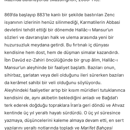
869’da başlayıp 883’te kanlı bir şekilde bastırılan Zenc
isyanının izlerinin henüz silinmediği, Karmatilerin Abbasi
devletini tehdit ettiği bir dönemde Hallâc-ı Mansur’un
sözleri ve davranışları halk ve ulema arasında yeni bir
huzursuzluk meydana getirdi. Bu fırtınalı iç dünyası
kendisine hem dost, hem de düşman simalar kazandırdı.
İbn Davüd ez-Zahiri öncülüğünde bir grup âlim, Hallâc-ı
Mansur’un aleyhinde bir faaliyet başlattı. Bazıları onun,
sihirbaz, şarlatan veya deli olduğunu ileri sürerken bazıları
da kerâmet sahibi bir veli olduğunu söylüyordu.
Aleyhindeki faaliyetler artıp bir kısım müridleri tutuklanınca
kendisini de, aynı akibetin beklediğini anladı ve Bağdat’ı
terk ederek doğduğu topraklara İran’a geri döndü ve Ahvaz
kentinde üç yıl yeraltı hayatı sürdürdü. O üç yıl süresince
yazmaya, düşüncelerini kaleme almaya devam etti, en sert
yazılarını yeraltı notlarında topladı ve
Marifet Bahçesi