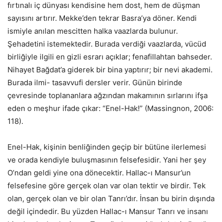
fırtınalı iç dünyası kendisine hem dost, hem de düşman
sayısını artırır. Mekke’den tekrar Basra’ya döner. Kendi
ismiyle anılan mescitten halka vaazlarda bulunur.
Şehadetini istemektedir. Burada verdiği vaazlarda, vücüd
birliğiyle ilgili en gizli esrarı açıklar; fenafillahtan bahseder.
Nihayet Bağdat’a giderek bir bina yaptırır; bir nevi akademi.
Burada ilmi- tasavvufi dersler verir. Günün birinde
çevresinde toplananlara ağzından makamının sırlarını ifşa
eden o meşhur ifade çıkar: “Enel-Hak!” (Massingnon, 2006:
118).
Enel-Hak, kişinin benliğinden geçip bir bütüne ilerlemesi
ve orada kendiyle buluşmasının felsefesidir. Yani her şey
O’ndan geldi yine ona dönecektir. Hallac-ı Mansur’un
felsefesine göre gerçek olan var olan tektir ve birdir. Tek
olan, gerçek olan ve bir olan Tanrı’dır. İnsan bu birin dışında
değil içindedir. Bu yüzden Hallac-ı Mansur Tanrı ve insanı