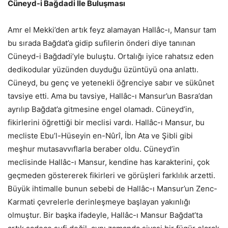
Cüneyd-i Bağdadi İle Buluşması
Amr el Mekki’den artık feyz alamayan Hallâc-ı, Mansur tam
bu sırada Bağdat’a gidip sufilerin önderi diye tanınan
Cüneyd-i Bağdadi’yle buluştu. Ortalığı iyice rahatsız eden
dedikodular yüzünden duyduğu üzüntüyü ona anlattı.
Cüneyd, bu genç ve yetenekli öğrenciye sabır ve sükûnet
tavsiye etti. Ama bu tavsiye, Hallâc-ı Mansur’un Basra’dan
ayrılıp Bağdat’a gitmesine engel olamadı. Cüneyd’in,
fikirlerini öğrettiği bir meclisi vardı. Hallâc-ı Mansur, bu
mecliste Ebu’l-Hüseyin en-Nûrî, İbn Ata ve Şibli gibi
meşhur mutasavvıflarla beraber oldu. Cüneyd’in
meclisinde Hallâc-ı Mansur, kendine has karakterini, çok
geçmeden göstererek fikirleri ve görüşleri farklılık arzetti.
Büyük ihtimalle bunun sebebi de Hallâc-ı Mansur’un Zenc-
Karmati çevrelerle derinleşmeye başlayan yakınlığı
olmuştur. Bir başka ifadeyle, Hallâc-ı Mansur Bağdat’ta