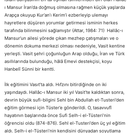
ı Mansur İran’da doğmuş olmasına rağmen küçük yaşlarda
Arapça okuyup Kur’an’ı Kerim’i ezberleyip ulemayı
hayretlere düşüren yorumlar getirmesi isminin herkes
tarafında bilinmesini sağlamıştır (Attar, 1984: 71) Hallâc-ı
Mansur’un ailesi yörede çıkan mezhep çatışmaları ve o
dönemin dokuma merkezi olması nedeniyle, Vasit kentine
yerleşti. Vasit şehri çoğunluğun Arap olduğu, İran ve Türk
asıllılarında bulunduğu, hâlâ Emevi destekçisi, koyu
Hanbelî Sünni bir kentti.
İlk eğitimini Vasıt’ta aldı. Hıfzını bitirdiğinde on iki
yaşındaydı. Hallâc-ı Mansur iki yıl Vasit’te kaldıktan sonra,
devrin büyük sufi-bilgini Sehl bin Abdullah et-Tusteri’den
eğitim görmesi için Tüster’e gönderildi. O, tasavvufî
hayatının başlarında önce Sufi Selh-i el-Tüsteri’nin
öğrencisi oldu (874-876). Sehl el-Tusteri’den üç yıl eğitim
aldı. Selh-i el-Tüsteri’nin kendisini dünyadan soyutlama