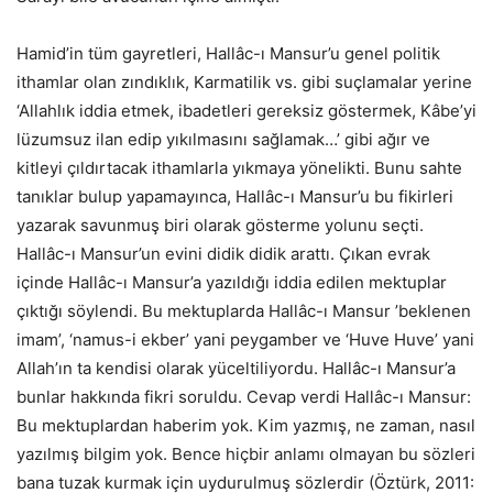
Hamid’in tüm gayretleri, Hallâc-ı Mansur’u genel politik
ithamlar olan zındıklık, Karmatilik vs. gibi suçlamalar yerine
‘Allahlık iddia etmek, ibadetleri gereksiz göstermek, Kâbe’yi
lüzumsuz ilan edip yıkılmasını sağlamak…’ gibi ağır ve
kitleyi çıldırtacak ithamlarla yıkmaya yönelikti. Bunu sahte
tanıklar bulup yapamayınca, Hallâc-ı Mansur’u bu fikirleri
yazarak savunmuş biri olarak gösterme yolunu seçti.
Hallâc-ı Mansur’un evini didik didik arattı. Çıkan evrak
içinde Hallâc-ı Mansur’a yazıldığı iddia edilen mektuplar
çıktığı söylendi. Bu mektuplarda Hallâc-ı Mansur ’beklenen
imam’, ‘namus-i ekber’ yani peygamber ve ‘Huve Huve’ yani
Allah’ın ta kendisi olarak yüceltiliyordu. Hallâc-ı Mansur’a
bunlar hakkında fikri soruldu. Cevap verdi Hallâc-ı Mansur:
Bu mektuplardan haberim yok. Kim yazmış, ne zaman, nasıl
yazılmış bilgim yok. Bence hiçbir anlamı olmayan bu sözleri
bana tuzak kurmak için uydurulmuş sözlerdir (Öztürk, 2011: