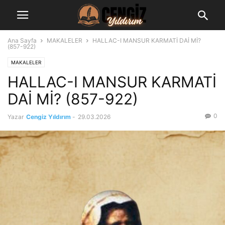
Ana Sayfa
MAKALELER
HALLAC-I MANSUR KARMATİ DAİ Mİ?
(857-922)
MAKALELER
HALLAC-I MANSUR KARMATİ
DAİ Mİ? (857-922)
0
Yazar
Cengiz Yıldırım
-
29.03.2026