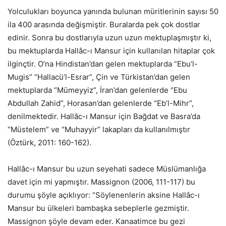
Yolculukları boyunca yanında bulunan müritlerinin sayısı 50
ila 400 arasında değişmiştir. Buralarda pek çok dostlar
edinir. Sonra bu dostlarıyla uzun uzun mektuplaşmıştır ki,
bu mektuplarda Hallâc-ı Mansur için kullanılan hitaplar çok
ilginçtir. O’na Hindistan’dan gelen mektuplarda “Ebu’l-
Mugis” “Hallacü’l-Esrar”, Çin ve Türkistan’dan gelen
mektuplarda “Mümeyyiz”, İran’dan gelenlerde “Ebu
Abdullah Zahid”, Horasan’dan gelenlerde “Eb’l-Mihr”,
denilmektedir. Hallâc-ı Mansur için Bağdat ve Basra’da
“Müstelem” ve “Muhayyir” lakapları da kullanılmıştır
(Öztürk, 2011: 160-162).
Hallâc-ı Mansur bu uzun seyehati sadece Müslümanlığa
davet için mi yapmıştır. Massignon (2006, 111-117) bu
durumu şöyle açıklıyor: “Söylenenlerin aksine Hallâc-ı
Mansur bu ülkeleri bambaşka sebeplerle gezmiştir.
Massignon şöyle devam eder. Kanaatimce bu gezi