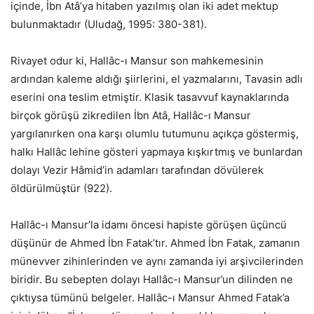
içinde, İbn Atâ’ya hitaben yazılmış olan iki adet mektup
bulunmaktadır (Uludağ, 1995: 380-381).
Rivayet odur ki, Hallâc-ı Mansur son mahkemesinin
ardından kaleme aldığı şiirlerini, el yazmalarını, Tavasin adlı
eserini ona teslim etmiştir. Klasik tasavvuf kaynaklarında
birçok görüşü zikredilen İbn Atâ, Hallâc-ı Mansur
yargılanırken ona karşı olumlu tutumunu açıkça göstermiş,
halkı Hallâc lehine gösteri yapmaya kışkırtmış ve bunlardan
dolayı Vezir Hâmid’in adamları tarafından dövülerek
öldürülmüştür (922).
Hallâc-ı Mansur’la idamı öncesi hapiste görüşen üçüncü
düşünür de Ahmed İbn Fatak’tır. Ahmed İbn Fatak, zamanın
münevver zihinlerinden ve aynı zamanda iyi arşivcilerinden
biridir. Bu sebepten dolayı Hallâc-ı Mansur’un dilinden ne
çıktıysa tümünü belgeler. Hallâc-ı Mansur Ahmed Fatak’a