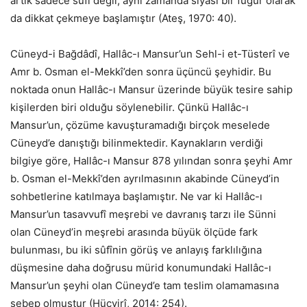
artık sadece sufi değil, aynı zamanda siyasi bir fügür olarak
da dikkat çekmeye başlamıştır (Ateş, 1970: 40).
Cüneyd-i Bağdâdî, Hallâc-ı Mansur’un Sehl-i et-Tüsterî ve
Amr b. Osman el-Mekkî’den sonra üçüncü şeyhidir. Bu
noktada onun Hallâc-ı Mansur üzerinde büyük tesire sahip
kişilerden biri olduğu söylenebilir. Çünkü Hallâc-ı
Mansur’un, çözüme kavuşturamadığı birçok meselede
Cüneyd’e danıştığı bilinmektedir. Kaynakların verdiği
bilgiye göre, Hallâc-ı Mansur 878 yılından sonra şeyhi Amr
b. Osman el-Mekkî’den ayrılmasının akabinde Cüneyd’in
sohbetlerine katılmaya başlamıştır. Ne var ki Hallâc-ı
Mansur’un tasavvufî meşrebi ve davranış tarzı ile Sünni
olan Cüneyd’in meşrebi arasında büyük ölçüde fark
bulunması, bu iki sûfînin görüş ve anlayış farklılığına
düşmesine daha doğrusu mürid konumundaki Hallâc-ı
Mansur’un şeyhi olan Cüneyd’e tam teslim olamamasına
sebep olmuştur (Hücvirî, 2014: 254).