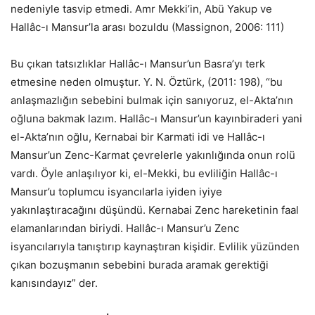
nedeniyle tasvip etmedi. Amr Mekki’in, Abü Yakup ve
Hallâc-ı Mansur’la arası bozuldu (Massignon, 2006: 111)
Bu çıkan tatsızlıklar Hallâc-ı Mansur’un Basra’yı terk
etmesine neden olmuştur. Y. N. Öztürk, (2011: 198), “bu
anlaşmazlığın sebebini bulmak için sanıyoruz, el-Akta’nın
oğluna bakmak lazım. Hallâc-ı Mansur’un kayınbiraderi yani
el-Akta’nın oğlu, Kernabai bir Karmati idi ve Hallâc-ı
Mansur’un Zenc-Karmat çevrelerle yakınlığında onun rolü
vardı. Öyle anlaşılıyor ki, el-Mekki, bu evliliğin Hallâc-ı
Mansur’u toplumcu isyancılarla iyiden iyiye
yakınlaştıracağını düşündü. Kernabai Zenc hareketinin faal
elamanlarından biriydi. Hallâc-ı Mansur’u Zenc
isyancılarıyla tanıştırıp kaynaştıran kişidir. Evlilik yüzünden
çıkan bozuşmanın sebebini burada aramak gerektiği
kanısındayız” der.