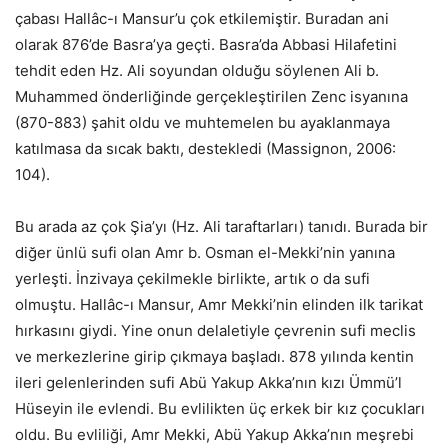
çabası Hallâc-ı Mansur’u çok etkilemiştir. Buradan ani
olarak 876’de Basra’ya geçti. Basra’da Abbasi Hilafetini
tehdit eden Hz. Ali soyundan olduğu söylenen Ali b.
Muhammed önderliğinde gerçekleştirilen Zenc isyanına
(870-883) şahit oldu ve muhtemelen bu ayaklanmaya
katılmasa da sıcak baktı, destekledi (Massignon, 2006:
104).
Bu arada az çok Şia’yı (Hz. Ali taraftarları) tanıdı. Burada bir
diğer ünlü sufi olan Amr b. Osman el-Mekki’nin yanına
yerleşti. İnzivaya çekilmekle birlikte, artık o da sufi
olmuştu. Hallâc-ı Mansur, Amr Mekki’nin elinden ilk tarikat
hırkasını giydi. Yine onun delaletiyle çevrenin sufi meclis
ve merkezlerine girip çıkmaya başladı. 878 yılında kentin
ileri gelenlerinden sufi Abü Yakup Akka’nın kızı Ümmü’l
Hüseyin ile evlendi. Bu evlilikten üç erkek bir kız çocukları
oldu. Bu evliliği, Amr Mekki, Abü Yakup Akka’nın meşrebi