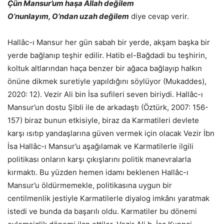
Çün Mansur’um haşa Allah değilem
O’nunlayım, O’ndan uzah değilem
diye cevap verir.
Hallâc-ı Mansur her gün sabah bir yerde, akşam başka bir
yerde bağlanıp teşhir edilir. Hatib el-Bağdadi bu teşhirin,
koltuk altlarından haça benzer bir ağaca bağlayıp halkın
önüne dikmek suretiyle yapıldığını söylüyor (Mukaddes),
2020: 12). Vezir Ali bin İsa sufileri seven biriydi. Hallâc-ı
Mansur’un dostu Şibli ile de arkadaştı (Öztürk, 2007: 156-
157) biraz bunun etkisiyle, biraz da Karmatileri devlete
karşı ısıtıp yandaşlarına güven vermek için olacak Vezir İbn
İsa Hallâc-ı Mansur’u aşağılamak ve Karmatilerle ilgili
politikası onların karşı çıkışlarını politik manevralarla
kırmaktı. Bu yüzden hemen idamı beklenen Hallâc-ı
Mansur’u öldürmemekle, politikasına uygun bir
centilmenlik jestiyle Karmatilerle diyalog imkânı yaratmak
istedi ve bunda da başarılı oldu. Karmatiler bu dönemi