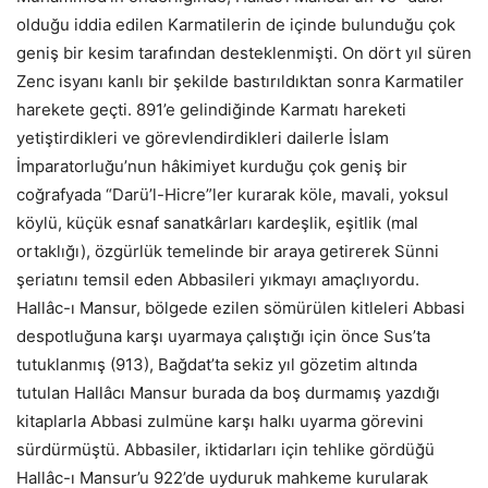
olduğu iddia edilen Karmatilerin de içinde bulunduğu çok
geniş bir kesim tarafından desteklenmişti. On dört yıl süren
Zenc isyanı kanlı bir şekilde bastırıldıktan sonra Karmatiler
harekete geçti. 891’e gelindiğinde Karmatı hareketi
yetiştirdikleri ve görevlendirdikleri dailerle İslam
İmparatorluğu’nun hâkimiyet kurduğu çok geniş bir
coğrafyada “Darü’l-Hicre”ler kurarak köle, mavali, yoksul
köylü, küçük esnaf sanatkârları kardeşlik, eşitlik (mal
ortaklığı), özgürlük temelinde bir araya getirerek Sünni
şeriatını temsil eden Abbasileri yıkmayı amaçlıyordu.
Hallâc-ı Mansur, bölgede ezilen sömürülen kitleleri Abbasi
despotluğuna karşı uyarmaya çalıştığı için önce Sus’ta
tutuklanmış (913), Bağdat’ta sekiz yıl gözetim altında
tutulan Hallâcı Mansur burada da boş durmamış yazdığı
kitaplarla Abbasi zulmüne karşı halkı uyarma görevini
sürdürmüştü. Abbasiler, iktidarları için tehlike gördüğü
Hallâc-ı Mansur’u 922’de uyduruk mahkeme kurularak