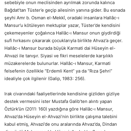
sebebiyle onun meclisinden ayrılmak zorunda kalınca
Bağdat’tan Tüster’e geçip ailesinin yanına gider. Bu esnada
şeyhi Amr b. Osman el-Mekkî, oradaki insanlara Hallâc-ı
Mansur’u kötüleyen mektuplar yazar, Tüster’de kendisini
çekemeyenler çoğalınca Hallâc-ı Mansur onun giydirdiği
sufi hırkasını çıkararak çocuklarıyla birlikte Ahvaz’a geçer.
Hallâc-ı Mansur burada büyük Karmati dai Hüseyin el-
Ahvazi ile tanışır. Siyasi ve fikri meselelerde karşılıklı
müzakerelerde bulunurlar. Hallâc-ı Mansur, Karmati
felsefenin özellikle “Erdemli Kent” ya da “Rıza Şehri”
idealiyle çok ilgilenir (Galip, 1983: 256).
Irak civarındaki faaliyetlerinde kendisine gizliden gizliye
destek vermesini ister Mustafa Galib’ten alıntı yapan
Öztürk’ün (2011: 160) yazdığına göre Hallâc-ı Mansur,
Ahvaz’da Hüseyin el-Ahvazi’nin birlikte çalışma talebini
kabul etmiş, Ahvazi’de onu aralarında Ahvaz’da, Dindan