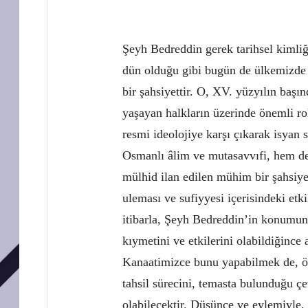
Şeyh Bedreddin gerek tarihsel kimliğ
dün olduğu gibi bugün de ülkemizde 
bir şahsiyettir. O, XV. yüzyılın ba
yaşayan halkların üzerinde önemli r
resmi ideolojiye karşı çıkarak isyan 
Osmanlı âlim ve mutasavvıfi, hem d
mülhid ilan edilen mühim bir şahsiy
uleması ve sufiyyesi içerisindeki etki
itibarla, Şeyh Bedreddin’in konumunu, 
kıymetini ve etkilerini olabildiğince
Kanaatimizce bunu yapabilmek de, ön
tahsil sürecini, temasta bulunduğu 
olabilecektir. Düşünce ve eylemiyle