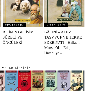
KİTAPLARIM
KİTAPLARIM
BİLİMİN GELİŞİM
BÂTINİ – ALEVİ
SÜRECİ VE
TASVVUF VE TEKKE
ÖNCÜLERİ
EDEBİYATI – Hâllac-ı
Mansur’dan Edip
Harabi’ye –
İ VEREBİLİRSİNİZ ---