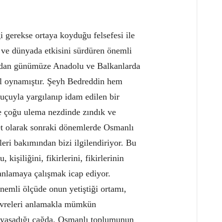
i gerekse ortaya koyduğu felsefesi ile
ve dünyada etkisini sürdüren önemli
şından günümüze Anadolu ve Balkanlarda
ol oynamıştır. Şeyh Bedreddin hem
suçuyla yargılanıp idam edilen bir
e çoğu ulema nezdinde zındık ve
et olarak sonraki dönemlerde Osmanlı
leri bakımından bizi ilgilendiriyor. Bu
kişiliğini, fikirlerini, fikirlerinin
 anlamaya çalışmak icap ediyor.
emli ölçüde onun yetiştiği ortamı,
çevreleri anlamakla mümkün
, yaşadığı çağda, Osmanlı toplumunun