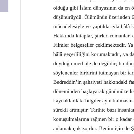
olduğu gibi İslam dünyasının da en ö
düşünürüydü. Ölümünün üzerinden 60
mücadelesiyle ve yaptıklarıyla hâlâ k
Hakkında kitaplar, şiirler, romanlar, 
Filmler belgeseller çekilmektedir. Y
hâlâ geçerliliğini korumaktadır, ya d
duyduğu merhale de değildir; bu dü
söylenenler birbirini tutmayan bir ta
Bedreddin’in şahsiyeti hakkındaki far
döneminden başlayarak günümüze kad
kaynaklardaki bilgiler aynı kalması
sürekli artmıştır. Tarihte bazı insan
konuşulmalarına rağmen bir o kadar 
anlamak çok zordur. Benim için de Ş