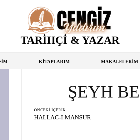
TARİHÇİ & YAZAR
FİM
KİTAPLARIM
MAKALELERİM
ŞEYH B
ÖNCEKI İÇERIK
HALLAC-I MANSUR