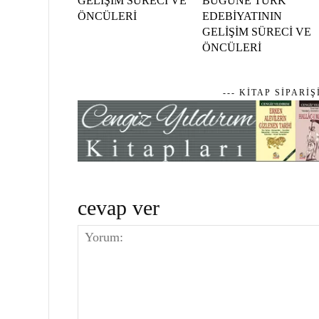
GELİŞİM SÜRECİ VE
BUGÜNE TÜRK
ÖNCÜLERİ
EDEBİYATININ
GELİŞİM SÜRECİ VE
ÖNCÜLERİ
--- KİTAP SİPARİŞ
cevap ver