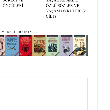
SÜRECİ VE
YAŞAR KEMAL’E
ÖNCÜLERİ
ÖZLÜ SÖZLER VE
YAŞAM ÖYKÜLERİ (2
CİLT)
İ VEREBİLİRSİNİZ ---