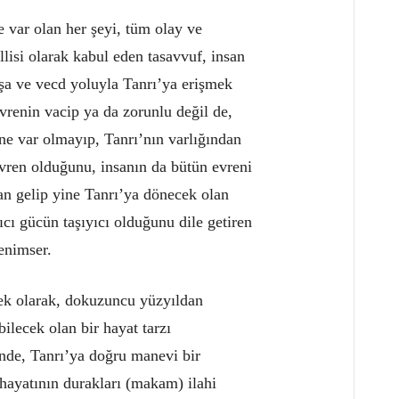
e var olan her şeyi, tüm olay ve
lisi olarak kabul eden tasavvuf, insan
a ve vecd yoluyla Tanrı’ya erişmek
vrenin vacip ya da zorunlu değil de,
e var olmayıp, Tanrı’nın varlığından
evren olduğunu, insanın da bütün evreni
dan gelip yine Tanrı’ya dönecek olan
cı gücün taşıyıcı olduğunu dile getiren
benimser.
 ek olarak, dokuzuncu yüzyıldan
bilecek olan bir hayat tarzı
inde, Tanrı’ya doğru manevi bir
hayatının durakları (makam) ilahi