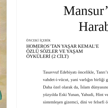
Mansur’
Harab
ÖNCEKI İÇERIK
HOMEROS’TAN YAŞAR KEMAL’E
ÖZLÜ SÖZLER VE YAŞAM
ÖYKÜLERİ (2 CİLT)
Tasavvuf Edebiyatı öncelikle, Tanrı’
vahdet-i-vücut, yani varlığın birliği
Daha özel olarak da, İslam dünyasınd
yüzyılda Eski Yunan, Yahudi, Hint ve
sistemleşen gizemci, dini ve felsefi ö