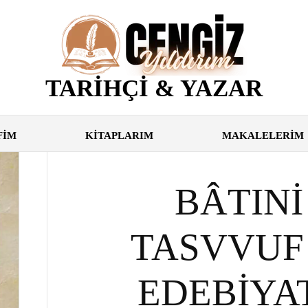
TARİHÇİ & YAZAR
FİM
KİTAPLARIM
MAKALELERİM
BÂTINİ
TASVVUF
EDEBİYATI