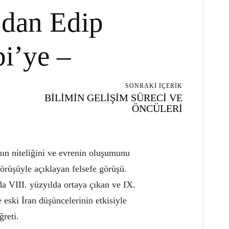
dan Edip
i’ye –
SONRAKI İÇERIK
BİLİMİN GELİŞİM SÜRECİ VE
ÖNCÜLERİ
nın niteliğini ve evrenin oluşumunu
 görüşüyle açıklayan felsefe görüşü.
a VIII. yüzyılda ortaya çıkan ve IX.
 eski İran düşüncelerinin etkisiyle
ğreti.