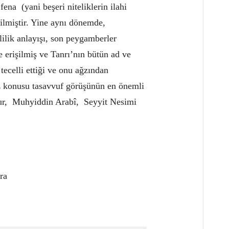
ena (yani beşeri niteliklerin ilahi
şilmiştir. Yine aynı dönemde,
lilik anlayışı, son peygamberler
e erişilmiş ve Tanrı’nın bütün ad ve
 tecelli ettiği ve onu ağzından
z konusu tasavvuf görüşünün en önemli
sur, Muhyiddin Arabî, Seyyit Nesimi
ra