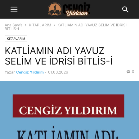
Ana Sayfa
KİTAPLARIM
KATLİAMIN ADI YAVUZ SELİM VE İDRİSİ
BİTLİS-İ
KİTAPLARIM
KATLİAMIN ADI YAVUZ
SELİM VE İDRİSİ BİTLİS-İ
0
Yazar
Cengiz Yıldırım
-
01.03.2026