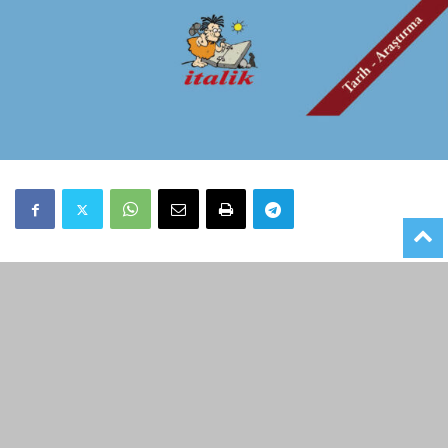
KATLİAMIN ADI YAVUZ SELİM
VE İDRİS-İ BİTLİSİ
Tarihte öyleleri vardır ki isimleri yaptıklarıyla özdeştir,
yaptıkları isimleriyle anılır. Bu isimler daha çok yaptıklarıyla
belleklerde kalır. Yaptıkları zulüm ise nefretle anılırlar.
Zülüm bazen o kesime zulmetmek isteyen birilerini bir