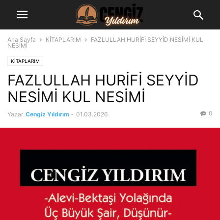
Ana Sayfa
KİTAPLARIM
FAZLULLAH HURİFİ SEYYİD NESİMİ KUL
NESİMİ
KİTAPLARIM
FAZLULLAH HURİFİ SEYYİD
NESİMİ KUL NESİMİ
0
Yazar
Cengiz Yıldırım
-
01.03.2026