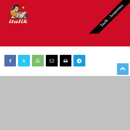
XIV. yüzyılın sonlarına doğru İran’da Fazlullah Estarabi’nin
kurduğu Hurufilik, gerçeklerin harflerde gizli bulunduğunu
ileri süren, evrendeki tüm varlık ve olguların şifrelerini
harflere dayanarak çözümlemeye çalışan, böylece
oluşturulan genel bir yorum anlayışı tevil sayesinde