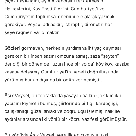
çiçek hastalığını, eşinin kendisini terk etmesini,
Halkevlerini, Köy Enstitüleri’ni, Cumhuriyet’i ve
Cumhuriyet’in toplumsal önemini ele alarak yazmak
gerekiyor. Veysel adı acıdır, ıstıraptır, dirençtir, her
şeye rağmen var olmaktır.
Gözleri görmeyen, herkesin yardımına ihtiyaç duyması
gereken bir insan sazını omzuna asmış, saza “şeytan”
dendiği bir dönemde “uzun ince bir yolda” köy köy, kasaba
kasaba dolaşmış Cumhuriyet’in hedefi doğrultusunda
yürümüş bunun dışında bir ödün vermemiştir.
Âşık Veysel, bu topraklarda yaşayan halkın Çok kimlikli
yapısını kıymetli bulmuş, şiirlerinde birliği, kardeşliği,
çalışkanlığı, güzel ahlakı ve doğruluğu işlemiş, halk ile
aydınlar arasında iki yönlü bir köprü vazifesi görülmüştür.
Bu yönüyle Âşık Veysel, yerellikten çıkmış ulusal,