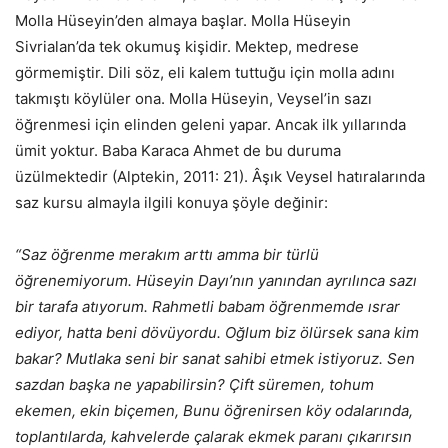
Molla Hüseyin’den almaya başlar. Molla Hüseyin
Sivrialan’da tek okumuş kişidir. Mektep, medrese
görmemiştir. Dili söz, eli kalem tuttuğu için molla adını
takmıştı köylüler ona. Molla Hüseyin, Veysel’in sazı
öğrenmesi için elinden geleni yapar. Ancak ilk yıllarında
ümit yoktur. Baba Karaca Ahmet de bu duruma
üzülmektedir (Alptekin, 2011: 21). Âşık Veysel hatıralarında
saz kursu almayla ilgili konuya şöyle değinir:
“Saz öğrenme merakım arttı amma bir türlü
öğrenemiyorum. Hüseyin Dayı’nın yanından ayrılınca sazı
bir tarafa atıyorum. Rahmetli babam öğrenmemde ısrar
ediyor, hatta beni dövüyordu. Oğlum biz ölürsek sana kim
bakar? Mutlaka seni bir sanat sahibi etmek istiyoruz. Sen
sazdan başka ne yapabilirsin? Çift süremen, tohum
ekemen, ekin biçemen, Bunu öğrenirsen köy odalarında,
toplantılarda, kahvelerde çalarak ekmek paranı çıkarırsın