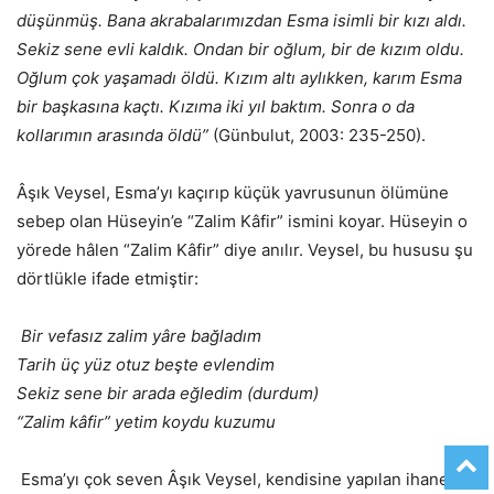
düşünmüş. Bana akrabalarımızdan Esma isimli bir kızı aldı.
Sekiz sene evli kaldık. Ondan bir oğlum, bir de kızım oldu.
Oğlum çok yaşamadı öldü. Kızım altı aylıkken, karım Esma
bir başkasına kaçtı. Kızıma iki yıl baktım. Sonra o da
kollarımın arasında öldü”
(Günbulut, 2003: 235-250).
Âşık Veysel, Esma’yı kaçırıp küçük yavrusunun ölümüne
sebep olan Hüseyin’e “Zalim Kâfir” ismini koyar. Hüseyin o
yörede hâlen “Zalim Kâfir” diye anılır. Veysel, bu hususu şu
dörtlükle ifade etmiştir:
Bir vefasız zalim yâre bağladım
Tarih üç yüz otuz beşte evlendim
Sekiz sene bir arada eğledim (durdum)
“Zalim kâfir” yetim koydu kuzumu
Esma’yı çok seven Âşık Veysel, kendisine yapılan ihanete