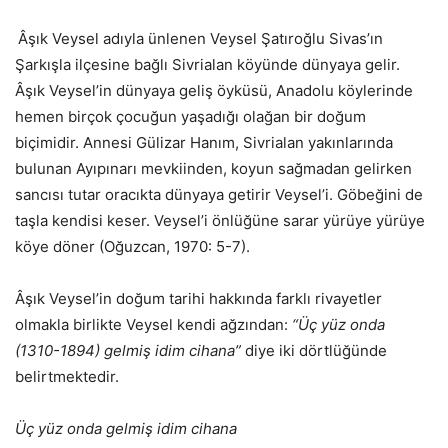
Âşık Veysel adıyla ünlenen Veysel Şatıroğlu Sivas’ın
Şarkışla ilçesine bağlı Sivrialan köyünde dünyaya gelir.
Âşık Veysel’in dünyaya geliş öyküsü, Anadolu köylerinde
hemen birçok çocuğun yaşadığı olağan bir doğum
biçimidir. Annesi Gülizar Hanım, Sivrialan yakınlarında
bulunan Ayıpınarı mevkiinden, koyun sağmadan gelirken
sancısı tutar oracıkta dünyaya getirir Veysel’i. Göbeğini de
taşla kendisi keser. Veysel’i önlüğüne sarar yürüye yürüye
köye döner (Oğuzcan, 1970: 5-7).
Âşık Veysel’in doğum tarihi hakkında farklı rivayetler
olmakla birlikte Veysel kendi ağzından:
“Üç yüz onda
(1310-1894) gelmiş idim cihana”
diye iki dörtlüğünde
belirtmektedir.
Üç yüz onda gelmiş idim cihana