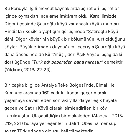
Bu konuyla ilgili mevcut kaynaklarda aşiretleri, aşiretler
içinde oymakları inceleme imkânım oldu. Kars ilimizde
Digor ilçesinde Şatıroğlu köyü var ancak köyün muhtarı
Hindistan Kesik’le yaptığım görüşmede “Şatıroğlu köyü
dâhil Digor köylerinin büyük bir bölümünün Kürt olduğunu
söyler. Büyüklerimden duyduğum kadarıyla Şatıroğlu köyü
daha öncesinde de Kürt’müş”, der. Âşık Veysel aşağıda ki
dörtlüğünde
“Türk adı babamdan bana mirastır”
demektir
(Yıldırım, 2018: 22-23).
Bir başka bilgi de Antalya Teke Bölgesi’nde, Elmalı ile
Kumluca arasında 169 çadırlık konar-göçer olarak
yaşamaya devam eden sonraki yıllarda yerleşik hayata
geçen ve Şatırlı Köyü olarak isimlendirilen bir köy
kurulmuştur. Ulaşabildiğim bir makaleden (Atabeyli, 2015:
219, 221) buraya yerleşenlerin Şatırlı Obasına mensup
Avşar Türklerinden olduğu belirtilmektedir.