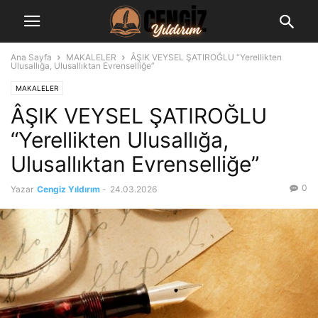
Ana Sayfa
MAKALELER
ÂŞIK VEYSEL ŞATIROĞLU “Yerellikten
Ulusallığa, Ulusallıktan Evrenselliğe”
MAKALELER
ÂŞIK VEYSEL ŞATIROĞLU
“Yerellikten Ulusallığa,
Ulusallıktan Evrenselliğe”
0
Yazar
Cengiz Yıldırım
-
24.03.2026