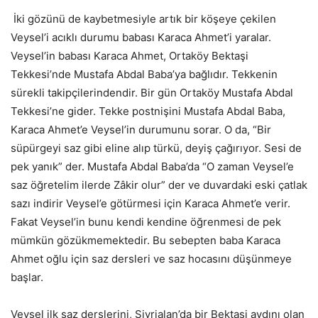
İki gözünü de kaybetmesiyle artık bir köşeye çekilen
Veysel’i acıklı durumu babası Karaca Ahmet’i yaralar.
Veysel’in babası Karaca Ahmet, Ortaköy Bektaşi
Tekkesi’nde Mustafa Abdal Baba’ya bağlıdır. Tekkenin
sürekli takipçilerindendir. Bir gün Ortaköy Mustafa Abdal
Tekkesi’ne gider. Tekke postnişini Mustafa Abdal Baba,
Karaca Ahmet’e Veysel’in durumunu sorar. O da, “Bir
süpürgeyi saz gibi eline alıp türkü, deyiş çağırıyor. Sesi de
pek yanık” der. Mustafa Abdal Baba’da “O zaman Veysel’e
saz öğretelim ilerde Zâkir olur” der ve duvardaki eski çatlak
sazı indirir Veysel’e götürmesi için Karaca Ahmet’e verir.
Fakat Veysel’in bunu kendi kendine öğrenmesi de pek
mümkün gözükmemektedir. Bu sebepten baba Karaca
Ahmet oğlu için saz dersleri ve saz hocasını düşünmeye
başlar.
Veysel ilk saz derslerini, Sivrialan’da bir Bektaşi aydını olan