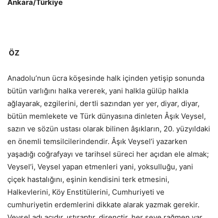
Ankara/Türkiye
ÖZ
Anadolu’nun ücra köşesinde halk içinden yetişip sonunda
bütün varlığını halka vererek, yani halkla gülüp halkla
ağlayarak, ezgilerini, dertli sazından yer yer, diyar, diyar,
bütün memlekete ve Türk dünyasına dinleten Âşık Veysel,
sazın ve sözün ustası olarak bilinen âşıkların, 20. yüzyıldaki
en önemli temsilcilerindendir. Âşık Veysel’i yazarken
yaşadığı coğrafyayı ve tarihsel süreci her açıdan ele almak;
Veysel’i, Veysel yapan etmenleri yani, yoksulluğu, yani
çiçek hastalığını, eşinin kendisini terk etmesini,
Halkevlerini, Köy Enstitülerini, Cumhuriyeti ve
cumhuriyetin erdemlerini dikkate alarak yazmak gerekir.
Veysel adı acıdır, ıstıraptır, dirençtir, her şeye rağmen var