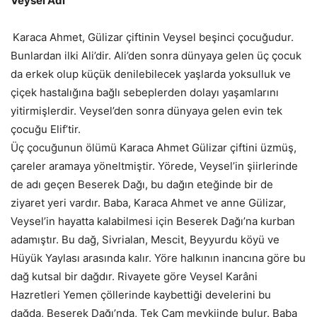
Veysel Adı
Karaca Ahmet, Gülizar çiftinin Veysel beşinci çocuğudur.
Bunlardan ilki Ali’dir. Ali’den sonra dünyaya gelen üç çocuk
da erkek olup küçük denilebilecek yaşlarda yoksulluk ve
çiçek hastalığına bağlı sebeplerden dolayı yaşamlarını
yitirmişlerdir. Veysel’den sonra dünyaya gelen evin tek
çocuğu Elif’tir.
Üç çocuğunun ölümü Karaca Ahmet Gülizar çiftini üzmüş,
çareler aramaya yöneltmiştir. Yörede, Veysel’in şiirlerinde
de adı geçen Beserek Dağı, bu dağın eteğinde bir de
ziyaret yeri vardır. Baba, Karaca Ahmet ve anne Gülizar,
Veysel’in hayatta kalabilmesi için Beserek Dağı’na kurban
adamıştır. Bu dağ, Sivrialan, Mescit, Beyyurdu köyü ve
Hüyük Yaylası arasında kalır. Yöre halkının inancına göre bu
dağ kutsal bir dağdır. Rivayete göre Veysel Karâni
Hazretleri Yemen çöllerinde kaybettiği develerini bu
dağda, Beserek Dağı’nda, Tek Çam mevkiinde bulur. Baba