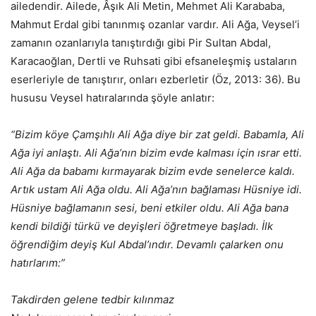
ailedendir. Ailede, Âşık Ali Metin, Mehmet Ali Karababa,
Mahmut Erdal gibi tanınmış ozanlar vardır. Ali Ağa, Veysel’i
zamanın ozanlarıyla tanıştırdığı gibi Pir Sultan Abdal,
Karacaoğlan, Dertli ve Ruhsati gibi efsaneleşmiş ustaların
eserleriyle de tanıştırır, onları ezberletir (Öz, 2013: 36). Bu
hususu Veysel hatıralarında şöyle anlatır:
“Bizim köye Çamşıhlı Ali Ağa diye bir zat geldi. Babamla, Ali
Ağa iyi anlaştı. Ali Ağa’nın bizim evde kalması için ısrar etti.
Ali Ağa da babamı kırmayarak bizim evde senelerce kaldı.
Artık ustam Ali Ağa oldu. Ali Ağa’nın bağlaması Hüsniye idi.
Hüsniye bağlamanın sesi, beni etkiler oldu. Ali Ağa bana
kendi bildiği türkü ve deyişleri öğretmeye başladı. İlk
öğrendiğim deyiş Kul Abdal’ındır. Devamlı çalarken onu
hatırlarım:”
Takdirden gelene tedbir kılınmaz