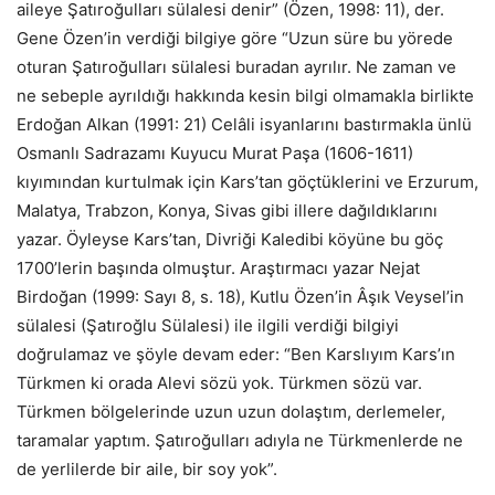
aileye Şatıroğulları sülalesi denir” (Özen, 1998: 11), der.
Gene Özen’in verdiği bilgiye göre “Uzun süre bu yörede
oturan Şatıroğulları sülalesi buradan ayrılır. Ne zaman ve
ne sebeple ayrıldığı hakkında kesin bilgi olmamakla birlikte
Erdoğan Alkan (1991: 21) Celâli isyanlarını bastırmakla ünlü
Osmanlı Sadrazamı Kuyucu Murat Paşa (1606-1611)
kıyımından kurtulmak için Kars’tan göçtüklerini ve Erzurum,
Malatya, Trabzon, Konya, Sivas gibi illere dağıldıklarını
yazar. Öyleyse Kars’tan, Divriği Kaledibi köyüne bu göç
1700’lerin başında olmuştur. Araştırmacı yazar Nejat
Birdoğan (1999: Sayı 8, s. 18), Kutlu Özen’in Âşık Veysel’in
sülalesi (Şatıroğlu Sülalesi) ile ilgili verdiği bilgiyi
doğrulamaz ve şöyle devam eder: “Ben Karslıyım Kars’ın
Türkmen ki orada Alevi sözü yok. Türkmen sözü var.
Türkmen bölgelerinde uzun uzun dolaştım, derlemeler,
taramalar yaptım. Şatıroğulları adıyla ne Türkmenlerde ne
de yerlilerde bir aile, bir soy yok”.