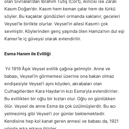
olan Sivrialan’dan İbrahim Tutiş (Cört), ikincisi ise Zaralı
Kasım Doğan’dır. Kasım hem keman çalar hem de türkü
söyler. Bu kaçaklar gündüzleri ormanda saklanır, geceleri
Veysel’le birlikte olurlar. Veysel’in ailesi Kasım’ı çok
sevmiştir. Köylerinden genç yaşında ölen Hamza’nın dul eşi
Kamer’le iç güveysi olarak evlendirilir.
Esma Hanım ile Evliliği
Yıl 1919 Âşık Veysel evlilik çağına gelmiştir. Anne ve
babası, Veysel’in görmemesi üzerine ona bakan olmaz
endişesiyle Veysel’i aynı köyden, akrabaları olan
Culhagillerden Kara Haydar’ın kızı Esma’yla evlendirirler.
Bu evlilikten bir oğlu bir kızları olur. Oğlu on günlükken
ölür. Veysel de anne Esma da çok üzülmüşlerdir. Bu acı
yetmezmiş gibi Veysel’i zor günler beklemektedir.
Kendisine hep kol kanat geren annesi ve babası da, 1921
yılında arka arkaya ölürler.