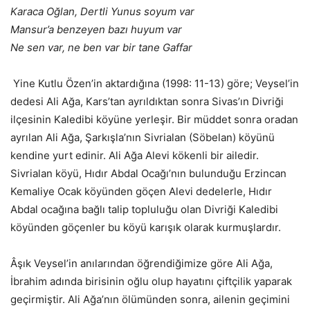
Karaca Oğlan, Dertli Yunus soyum var
Mansur’a benzeyen bazı huyum var
Ne sen var, ne ben var bir tane Gaffar
Yine Kutlu Özen’in aktardığına (1998: 11-13) göre; Veysel’in
dedesi Ali Ağa, Kars’tan ayrıldıktan sonra Sivas’ın Divriği
ilçesinin Kaledibi köyüne yerleşir. Bir müddet sonra oradan
ayrılan Ali Ağa, Şarkışla’nın Sivrialan (Söbelan) köyünü
kendine yurt edinir. Ali Ağa Alevi kökenli bir ailedir.
Sivrialan köyü, Hıdır Abdal Ocağı’nın bulunduğu Erzincan
Kemaliye Ocak köyünden göçen Alevi dedelerle, Hıdır
Abdal ocağına bağlı talip topluluğu olan Divriği Kaledibi
köyünden göçenler bu köyü karışık olarak kurmuşlardır.
Âşık Veysel’in anılarından öğrendiğimize göre Ali Ağa,
İbrahim adında birisinin oğlu olup hayatını çiftçilik yaparak
geçirmiştir. Ali Ağa’nın ölümünden sonra, ailenin geçimini