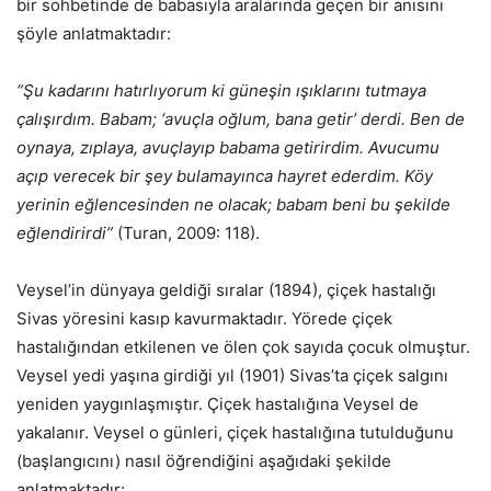
bir sohbetinde de babasıyla aralarında geçen bir anısını
şöyle anlatmaktadır:
“Şu kadarını hatırlıyorum ki güneşin ışıklarını tutmaya
çalışırdım. Babam; ‘avuçla oğlum, bana getir’ derdi. Ben de
oynaya, zıplaya, avuçlayıp babama getirirdim. Avucumu
açıp verecek bir şey bulamayınca hayret ederdim. Köy
yerinin eğlencesinden ne olacak; babam beni bu şekilde
eğlendirirdi”
(Turan, 2009: 118).
Veysel’in dünyaya geldiği sıralar (1894), çiçek hastalığı
Sivas yöresini kasıp kavurmaktadır. Yörede çiçek
hastalığından etkilenen ve ölen çok sayıda çocuk olmuştur.
Veysel yedi yaşına girdiği yıl (1901) Sivas’ta çiçek salgını
yeniden yaygınlaşmıştır. Çiçek hastalığına Veysel de
yakalanır. Veysel o günleri, çiçek hastalığına tutulduğunu
(başlangıcını) nasıl öğrendiğini aşağıdaki şekilde
anlatmaktadır: