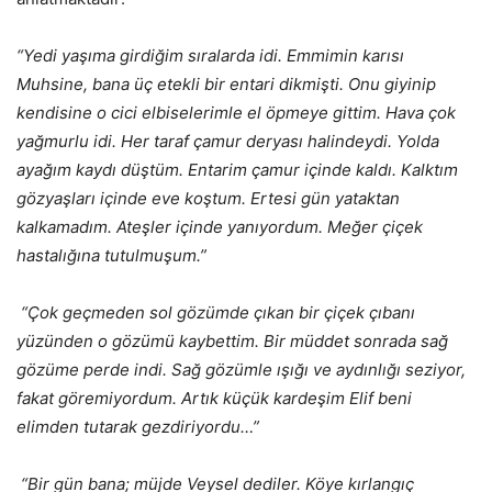
“Yedi yaşıma girdiğim sıralarda idi. Emmimin karısı
Muhsine, bana üç etekli bir entari dikmişti. Onu giyinip
kendisine o cici elbiselerimle el öpmeye gittim. Hava çok
yağmurlu idi. Her taraf çamur deryası halindeydi. Yolda
ayağım kaydı düştüm. Entarim çamur içinde kaldı. Kalktım
gözyaşları içinde eve koştum. Ertesi gün yataktan
kalkamadım. Ateşler içinde yanıyordum. Meğer çiçek
hastalığına tutulmuşum.”
“Çok geçmeden sol gözümde çıkan bir çiçek çıbanı
yüzünden o gözümü kaybettim. Bir müddet sonrada sağ
gözüme perde indi. Sağ gözümle ışığı ve aydınlığı seziyor,
fakat göremiyordum. Artık küçük kardeşim Elif beni
elimden tutarak gezdiriyordu…”
“Bir gün bana; müjde Veysel dediler. Köye kırlangıç