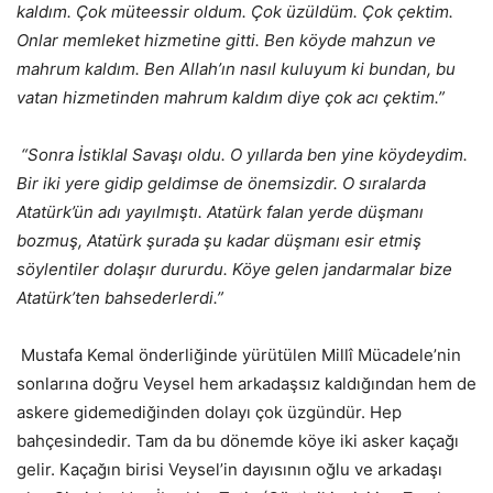
kaldım. Çok müteessir oldum. Çok üzüldüm. Çok çektim.
Onlar memleket hizmetine gitti. Ben köyde mahzun ve
mahrum kaldım. Ben Allah’ın nasıl kuluyum ki bundan, bu
vatan hizmetinden mahrum kaldım diye çok acı çektim.”
“Sonra İstiklal Savaşı oldu. O yıllarda ben yine köydeydim.
Bir iki yere gidip geldimse de önemsizdir. O sıralarda
Atatürk’ün adı yayılmıştı. Atatürk falan yerde düşmanı
bozmuş, Atatürk şurada şu kadar düşmanı esir etmiş
söylentiler dolaşır dururdu. Köye gelen jandarmalar bize
Atatürk’ten bahsederlerdi.”
Mustafa Kemal önderliğinde yürütülen Millî Mücadele’nin
sonlarına doğru Veysel hem arkadaşsız kaldığından hem de
askere gidemediğinden dolayı çok üzgündür. Hep
bahçesindedir. Tam da bu dönemde köye iki asker kaçağı
gelir. Kaçağın birisi Veysel’in dayısının oğlu ve arkadaşı