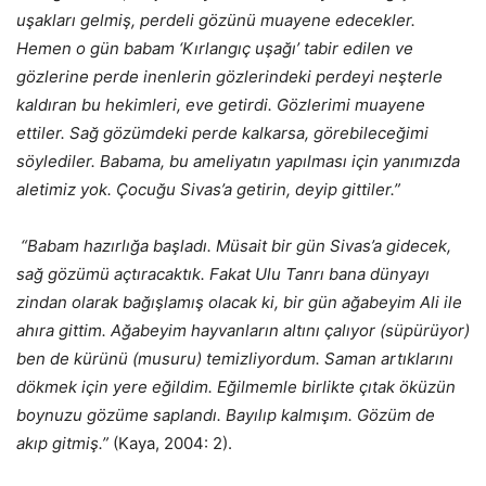
uşakları gelmiş, perdeli gözünü muayene edecekler.
Hemen o gün babam ‘Kırlangıç uşağı’ tabir edilen ve
gözlerine perde inenlerin gözlerindeki perdeyi neşterle
kaldıran bu hekimleri, eve getirdi. Gözlerimi muayene
ettiler. Sağ gözümdeki perde kalkarsa, görebileceğimi
söylediler. Babama, bu ameliyatın yapılması için yanımızda
aletimiz yok. Çocuğu Sivas’a getirin, deyip gittiler.”
“Babam hazırlığa başladı. Müsait bir gün Sivas’a gidecek,
sağ gözümü açtıracaktık. Fakat Ulu Tanrı bana dünyayı
zindan olarak bağışlamış olacak ki, bir gün ağabeyim Ali ile
ahıra gittim. Ağabeyim hayvanların altını çalıyor (süpürüyor)
ben de kürünü (musuru) temizliyordum. Saman artıklarını
dökmek için yere eğildim. Eğilmemle birlikte çıtak öküzün
boynuzu gözüme saplandı. Bayılıp kalmışım. Gözüm de
akıp gitmiş.”
(Kaya, 2004: 2).