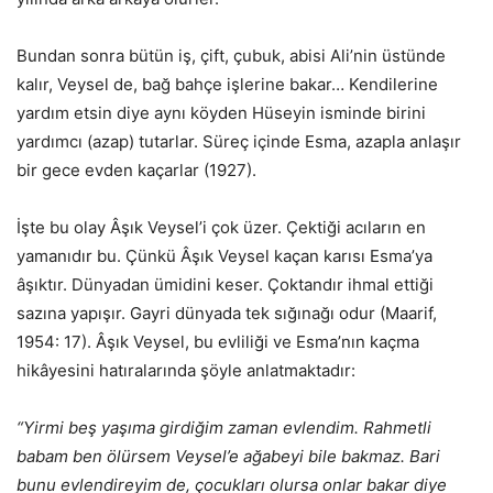
Bundan sonra bütün iş, çift, çubuk, abisi Ali’nin üstünde
kalır, Veysel de, bağ bahçe işlerine bakar… Kendilerine
yardım etsin diye aynı köyden Hüseyin isminde birini
yardımcı (azap) tutarlar. Süreç içinde Esma, azapla anlaşır
bir gece evden kaçarlar (1927).
İşte bu olay Âşık Veysel’i çok üzer. Çektiği acıların en
yamanıdır bu. Çünkü Âşık Veysel kaçan karısı Esma’ya
âşıktır. Dünyadan ümidini keser. Çoktandır ihmal ettiği
sazına yapışır. Gayri dünyada tek sığınağı odur (Maarif,
1954: 17). Âşık Veysel, bu evliliği ve Esma’nın kaçma
hikâyesini hatıralarında şöyle anlatmaktadır:
“Yirmi beş yaşıma girdiğim zaman evlendim. Rahmetli
babam ben ölürsem Veysel’e ağabeyi bile bakmaz. Bari
bunu evlendireyim de, çocukları olursa onlar bakar diye