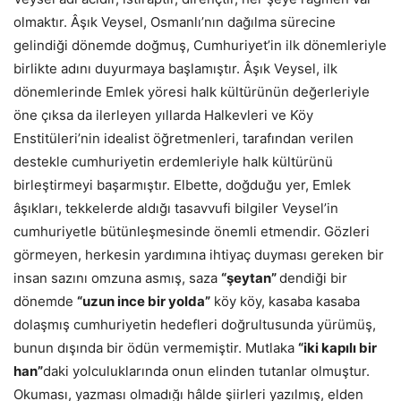
olmaktır. Âşık Veysel, Osmanlı’nın dağılma sürecine
gelindiği dönemde doğmuş, Cumhuriyet’in ilk dönemleriyle
birlikte adını duyurmaya başlamıştır. Âşık Veysel, ilk
dönemlerinde Emlek yöresi halk kültürünün değerleriyle
öne çıksa da ilerleyen yıllarda Halkevleri ve Köy
Enstitüleri’nin idealist öğretmenleri, tarafından verilen
destekle cumhuriyetin erdemleriyle halk kültürünü
birleştirmeyi başarmıştır. Elbette, doğduğu yer, Emlek
âşıkları, tekkelerde aldığı tasavvufi bilgiler Veysel’in
cumhuriyetle bütünleşmesinde önemli etmendir. Gözleri
görmeyen, herkesin yardımına ihtiyaç duyması gereken bir
insan sazını omzuna asmış, saza
“şeytan”
dendiği bir
dönemde
“uzun ince bir yolda”
köy köy, kasaba kasaba
dolaşmış cumhuriyetin hedefleri doğrultusunda yürümüş,
bunun dışında bir ödün vermemiştir. Mutlaka
“iki kapılı bir
han”
daki yolculuklarında onun elinden tutanlar olmuştur.
Okuması, yazması olmadığı hâlde şiirleri yazılmış, elden