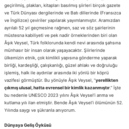
geçirilmiş, plakları, kitapları basılmış şiirleri birçok gazete
ve Türk Dünyası dergilerinde ve Batı dillerinde (Fransızca
ve İngilizce) çeviriler yapılarak yayımlanmıştır. Aramızdan
ayrılalı 52 yıl geçmesine rağmen, saz ve söz şairlerinin
müstesna kabiliyeti ve pek nadir örneklerinden biri olan
Âşık Veysel, Türk folklorunda kendi nevi arasında şahsına
münhasır bir insan olarak yaşayacaktır. Şiirlerinde
ülkemizin etnik, çok kimlikli yapısına gönderme yaparak
birliği, kardeşliği, çalışkanlığı, güzel ahlakı ve doğruluğu
işlemiş, halk ile aydınlar arasında iki yönlü bir köprü
vazifesi görmüştür. Bu yönüyle Âşık Veysel, “
yerellikten
çıkmış ulusal, hatta evrensel bir kimlik kazanmıştır
.” İşte
bu nedenle UNESCO 2023 yılını Âşık Veysel’i anma ve
kutlama yılı ilan etmiştir. Bende Âşık Veysel’i ölümünün 52.
Yılında saygı ve şükranla anıyorum.
Dünyaya Geliş Öyküsü