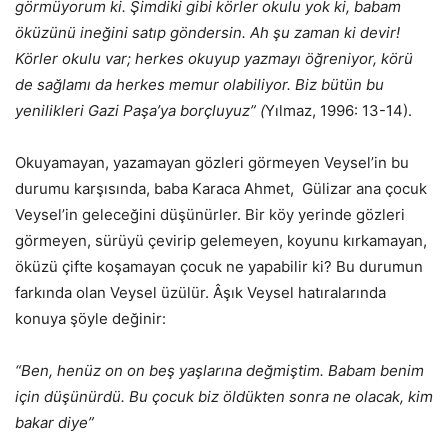
görmüyorum ki. Şimdiki gibi körler okulu yok ki, babam
öküzünü ineğini satıp göndersin. Ah şu zaman ki devir!
Körler okulu var; herkes okuyup yazmayı öğreniyor, körü
de sağlamı da herkes memur olabiliyor. Biz bütün bu
yenilikleri Gazi Paşa’ya borçluyuz” (
Yılmaz, 1996: 13-14).
Okuyamayan, yazamayan gözleri görmeyen Veysel’in bu
durumu karşısında, baba Karaca Ahmet, Gülizar ana çocuk
Veysel’in geleceğini düşünürler. Bir köy yerinde gözleri
görmeyen, sürüyü çevirip gelemeyen, koyunu kırkamayan,
öküzü çifte koşamayan çocuk ne yapabilir ki? Bu durumun
farkında olan Veysel üzülür. Âşık Veysel hatıralarında
konuya şöyle değinir:
“Ben, henüz on on beş yaşlarına değmiştim. Babam benim
için düşünürdü. Bu çocuk biz öldükten sonra ne olacak, kim
bakar diye”