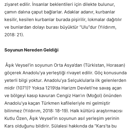
ziyaret edilir. İnsanlar beklentileri için dilekte bulunur,
çamın dalına çaput bağlarlar. Adaklar adanır, kurbanlar
kesilir, kesilen kurbanlar burada pişirilir, lokmalar dağıtılır
ve bunlardan dolayı burası büyüktür “Ulu”dur (Yıldırım,
2018: 21).
Soyunun Nereden Geldiği
Âşık Veysel’in soyunun Orta Asya’dan (Türkistan, Horasan)
göçerek Anadolu’ya yerleştiği rivayet edilir. Göç konusunda
yeterli bilgi yoktur. Anadolu’ya Selçuklularla ilk gelenlerden
midir (1071)? Yoksa 1219’da Harizm Devleti’ne savaş açan
ve bölgeyi kasıp kavuran Cengiz Han’ın (Moğol) önünden
Anadolu’ya kaçan Türkmen kafileleriyle mi gelmiştir
bilinmez (Yıldırım, 2018: 18-19). Halk kültürü araştırmacısı
Kutlu Özen, Âşık Veysel’in soyunun asıl yerleşim yerinin
Kars olduğunu bildirir. Sülalesi hakkında da “Kars’ta bu