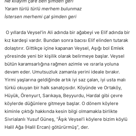
Ne kılayım çare ben şimden geri
Yaram türlü türlü merhem bulunmaz
İstersen merhemi çal şimden geri
O yıllarda Veysel’in Ali adında bir ağabeyi ve Elif adında bir
kız kardeşi vardır. Bundan sonra bacısı Elif elinden tutarak
dolaştırır. Gittikçe içine kapanan Veysel, Aşığı bol Emlek
yöresinde yeni bir kişilik olarak belirmeye başlar. Veysel
bütün karamsarlığına rağmen azimle ve ısrarla yoluna
devam eder. Umutsuzluk zamanla yerini ideale bırakır.
Yirmi yaşlarına geldiğinde artık iyi saz çalan, iyi usta malı
türkü okuyan bir halk sanatçısıdır. Köyünde ve Ortaköy,
Hüyük, Örenyurt, Sarıkaya, Beyyurdu, Hardal gibi çevre
köylerde düğünlere gitmeye başlar. O dönem köylere
kiminle çıktığı hakkında kesin bilgi olmamakla birlikte
Sivrialanlı Yusuf Güneş, “Âşık Veysel’i köylere bizim köylü
Halil Ağa (Halil Ercan) götürürmüş”, der.