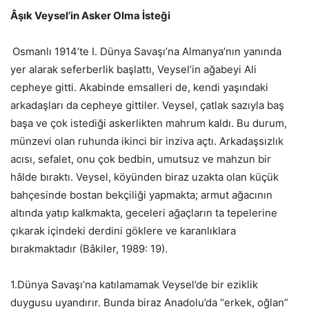
Âşık Veysel’in Asker Olma İsteği
Osmanlı 1914’te I. Dünya Savaşı’na Almanya’nın yanında
yer alarak seferberlik başlattı, Veysel’in ağabeyi Ali
cepheye gitti. Akabinde emsalleri de, kendi yaşındaki
arkadaşları da cepheye gittiler. Veysel, çatlak sazıyla baş
başa ve çok istediği askerlikten mahrum kaldı. Bu durum,
münzevi olan ruhunda ikinci bir inziva açtı. Arkadaşsızlık
acısı, sefalet, onu çok bedbin, umutsuz ve mahzun bir
hâlde bıraktı. Veysel, köyünden biraz uzakta olan küçük
bahçesinde bostan bekçiliği yapmakta; armut ağacının
altında yatıp kalkmakta, geceleri ağaçların ta tepelerine
çıkarak içindeki derdini göklere ve karanlıklara
bırakmaktadır (Bâkiler, 1989: 19).
1.Dünya Savaşı’na katılamamak Veysel’de bir eziklik
duygusu uyandırır. Bunda biraz Anadolu’da “erkek, oğlan”